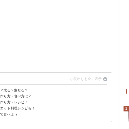
は？太る？痩せる？
な作り方・食べ方は？
費に必要な運動量
な作り方・レシピ！
イエット料理レシピも！
1
して食べよう