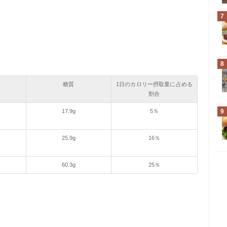
7
8
糖質
1日のカロリー摂取量に占める
割合
17.9g
5％
9
25.9g
16％
60.3g
25％