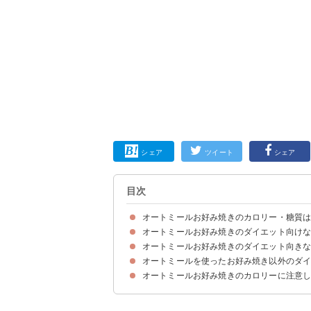
シェア
ツイート
シェア
目次
オートミールお好み焼きのカロリー・糖質
オートミールお好み焼きのダイエット向け
オートミールお好み焼きのカロリー・糖質
オートミールお好み焼き（一人前）のカロリー消
オートミールお好み焼きのダイエット向き
①油を使わない
②夜に食べない
③ゆっくり食べる
④低カロリーな具材でかさましする
オートミールを使ったお好み焼き以外のダ
材料
作り方・手順
オートミールお好み焼きのカロリーに注意
①雑炊
②パンケーキ
③おにぎり