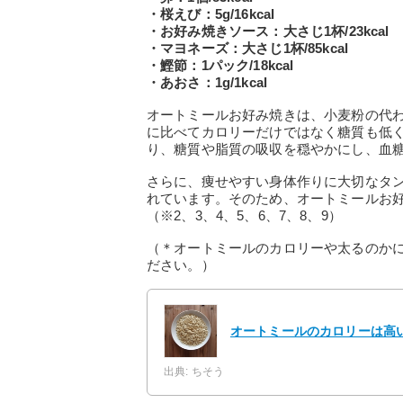
・桜えび：5g/16kcal
・お好み焼きソース：大さじ1杯/23kcal
・マヨネーズ：大さじ1杯/85kcal
・鰹節：1パック/18kcal
・あおさ：1g/1kcal
オートミールお好み焼きは、小麦粉の代
に比べてカロリーだけではなく糖質も低
り、糖質や脂質の吸収を穏やかにし、血
さらに、痩せやすい身体作りに大切なタ
れています。そのため、オートミールお
（※2、3、4、5、6、7、8、9）
（＊オートミールのカロリーや太るのか
ださい。）
オートミールのカロリーは高
出典: ちそう