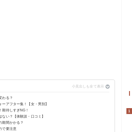
変わる？
ォーアフター集！【女・男別】
！期待しすぎNG！
㎏→58㎏】
8kg】
㎏→51.3㎏】
g→47kg】
g→60kg】
に
g→56.6kg】
1
はない？【体験談・口コミ】
の期間かかる？
ので要注意