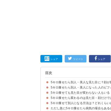
シェア
ツイート
シェア
目次
5キロ痩せたら別人・美人な見た目に？顔が
5キロ痩せたら別人・美人になった人のビフ
5キロ痩せても見た目が変わらない人もいる
女性①顔がすっきりして垢抜け！
女性②お腹にくびれができて顔もすっきり！【63
女性③お腹に縦線が浮き出る結果に【45.6kg→39.
女性④40代でも5kgのダイエットに成功！【55.9
女性⑤顔がシャープになって服装にも変化が【52k
女性⑥整形級の5キロ痩せ！
女性⑦太ももの周辺がスリムになる変化が！【65k
男性①顔回りがシャープに！
男性②筋トレでのダイエットはたくましい見た目
男性③体脂肪が落ちて腹筋が浮き出る結果も【62.1k
5キロ痩せたら変わるのは見た目・顔だけで
5キロ痩せて別人になる方法は？どれくらい
①自分に自信がついた
②周りの目が変わった・モテた
③服のサイズが変わる
ただし急に5キロ痩せたら病気の場合もある
5キロ痩せるまでにかかる期間は1週間から1ヶ月
ポイント①食事制限
ポイント②運動を取り入れる
ポイント③生活習慣を整える