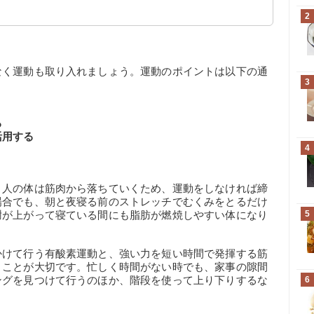
2
なく運動も取り入れましょう。運動のポイントは以下の通
3
る
活用する
4
、人の体は筋肉から落ちていくため、運動をしなければ締
場合でも、朝と夜寝る前のストレッチでむくみをとるだけ
謝が上がって寝ている間にも脂肪が燃焼しやすい体になり
5
かけて行う有酸素運動と、強い力を短い時間で発揮する筋
うことが大切です。忙しく時間がない時でも、家事の隙間
ングを見つけて行うのほか、階段を使って上り下りするな
6