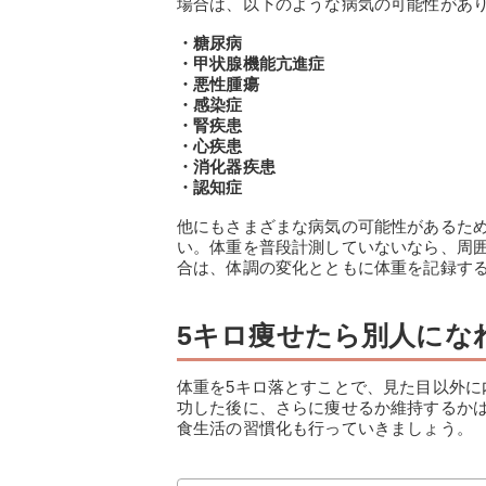
場合は、以下のような病気の可能性があ
・糖尿病
・甲状腺機能亢進症
・悪性腫瘍
・感染症
・腎疾患
・心疾患
・消化器疾患
・認知症
他にもさまざまな病気の可能性があるた
い。体重を普段計測していないなら、周
合は、体調の変化とともに体重を記録す
5キロ痩せたら別人にな
体重を5キロ落とすことで、見た目以外に
功した後に、さらに痩せるか維持するか
食生活の習慣化も行っていきましょう。