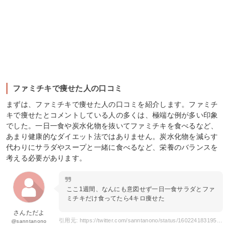
ファミチキで痩せた人の口コミ
まずは、ファミチキで痩せた人の口コミを紹介します。ファミチ
キで痩せたとコメントしている人の多くは、極端な例が多い印象
でした。一日一食や炭水化物を抜いてファミチキを食べるなど、
あまり健康的なダイエット法ではありません。炭水化物を減らす
代わりにサラダやスープと一緒に食べるなど、栄養のバランスを
考える必要があります。
ここ1週間、なんにも意図せず一日一食サラダとファ
ミチキだけ食ってたら4キロ痩せた
さんただよ
引用元: https://twitter.com/sanntanono/status/1602241831952998400
@sanntanono