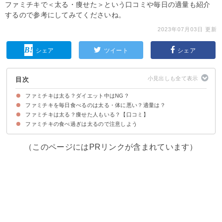
ファミチキで＜太る・痩せた＞という口コミや毎日の適量も紹介
するので参考にしてみてくださいね。
2023年07月03日 更新
シェア
ツイート
シェア
目次
ファミチキは太る？ダイエット中はNG？
ファミチキを毎日食べるのは太る・体に悪い？適量は？
ファミチキのカロリー・糖質
ファミチキのカロリーを他の商品と比較
ファミチキは低カロリー・高タンパク質でダイエット中もOK
ファミチキは太る？痩せた人もいる？【口コミ】
①ファミチキは1日1個までに抑える
②ファミチキを夜に食べない
ファミチキの食べ過ぎは太るので注意しよう
ファミチキで痩せた人の口コミ
ファミチキで太った人の口コミ
（このページにはPRリンクが含まれています）