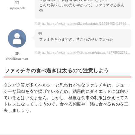
PT
こんな美味しいの売りやがって。ファミマゆるさん
@pt3week
😡
引用元: https://twitter.com/pt3week/status/1666940341679955969
ファミチキうますぎ。昔これのせいで太った
引用元: https://twitter.com/HMSoapman/status/49778632171864064
DK
@HMSoapman
ファミチキの食べ過ぎは太るので注意しよう
タンパク質が多くヘルシーと思われがちなファミチキは、ジュー
シーな鶏肉を衣で揚げているため、結果的にダイエットには向い
ているとはいえません。しかし、極度な食事の制限はかえってス
トレスになってしまうので、食べる頻度や一緒に食べるものを工
夫しましょう。