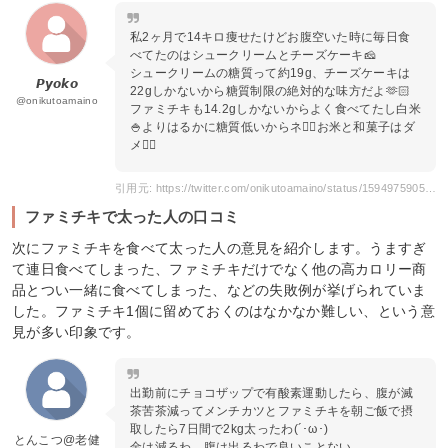
私2ヶ月で14キロ痩せたけどお腹空いた時に毎日食
べてたのはシュークリームとチーズケーキ🧀
シュークリームの糖質って約19g、チーズケーキは
𝙋𝙮𝙤𝙠𝙤
22gしかないから糖質制限の絶対的な味方だよ🫶🏻
@onikutoamaino
ファミチキも14.2gしかないからよく食べてたし白米
🍚よりはるかに糖質低いからネ😮‍💨お米と和菓子はダ
メ🙅‍♀️
引用元: https://twitter.com/onikutoamaino/status/1594975905830830085
ファミチキで太った人の口コミ
次にファミチキを食べて太った人の意見を紹介します。うますぎ
て連日食べてしまった、ファミチキだけでなく他の高カロリー商
品とつい一緒に食べてしまった、などの失敗例が挙げられていま
した。ファミチキ1個に留めておくのはなかなか難しい、という意
見が多い印象です。
出勤前にチョコザップで有酸素運動したら、腹が滅
茶苦茶減ってメンチカツとファミチキを朝ご飯で摂
取したら7日間で2kg太ったわ(´･ω･)
とんこつ@老健
金は減るわ、腹は出るわで良いことない。