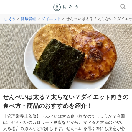
ちそう
>
健康管理
>
ダイエット
> せんべいは太る？太らない？ダイエ
せんべいは太る？太らない？ダイエット向きの
食べ方・商品のおすすめを紹介！
【管理栄養士監修】せんべいは太る食べ物なのでしょうか？今回
は、せんべいのカロリー・糖質などから、食べると太るのかや、
太る場合の原因など紹介します。せんべいを選ぶ際にも注意が必