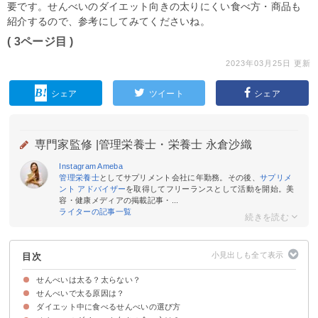
要です。せんべいのダイエット向きの太りにくい食べ方・商品も
紹介するので、参考にしてみてくださいね。
( 3ページ目 )
2023年03月25日 更新
シェア
ツイート
シェア
専門家監修 |
管理栄養士・栄養士 永倉沙織
Instagram
Ameba
管理栄養士
としてサプリメント会社に年勤務。その後、
サプリメ
ント アドバイザー
を取得してフリーランスとして活動を開始。美
容・健康メディアの掲載記事・...
ライターの記事一覧
目次
せんべいは太る？太らない？
せんべいで太る原因は？
せんべいのカロリーや糖質など栄養価を見てみよう
ダイエット中に食べるせんべいの選び方
①ざらめ付きなど甘く加工されている
②食べ過ぎている
③揚げ煎餅など高カロリーなせんべいを食べている