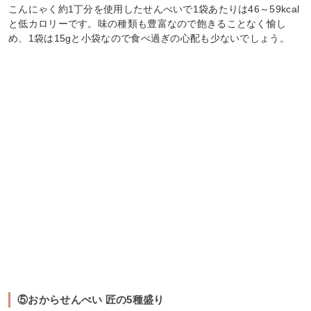
こんにゃく約1丁分を使用したせんべいで1袋あたりは46～59kcal
と低カロリーです。味の種類も豊富なので飽きることなく愉し
め、1袋は15gと小袋なので食べ過ぎの心配も少ないでしょう。
⑤おからせんべい 匠の5種盛り