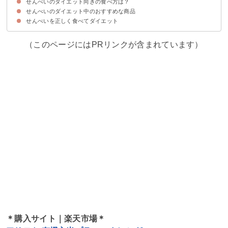
せんべいのダイエット向きの食べ方は？
①薄味
②硬め
③小分けに包装されている
せんべいのダイエット中のおすすめな商品
①夜に食べない
②おやつで食べる場合は200kcal以内に抑える
③せんべいをクッキーに変える
せんべいを正しく食べてダイエット
①アリモト 有機玄米プラス・めかぶ 40g
②リセットボディ 雑穀せんべいのり塩味
③三幸製菓 ぱりんこ減塩
④こんにゃくせんべい カルイット
⑤おからせんべい 匠の5種盛り
（このページにはPRリンクが含まれています）
＊購入サイト｜楽天市場＊