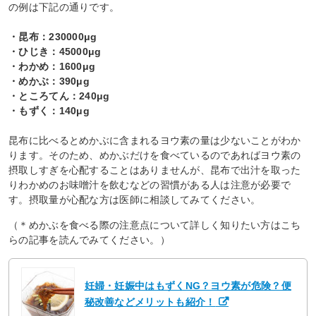
の例は下記の通りです。
・昆布：230000μg
・ひじき：45000μg
・わかめ：1600μg
・めかぶ：390μg
・ところてん：240μg
・もずく：140μg
昆布に比べるとめかぶに含まれるヨウ素の量は少ないことがわか
ります。そのため、めかぶだけを食べているのであればヨウ素の
摂取しすぎを心配することはありませんが、昆布で出汁を取った
りわかめのお味噌汁を飲むなどの習慣がある人は注意が必要で
す。摂取量が心配な方は医師に相談してみてください。
（＊めかぶを食べる際の注意点について詳しく知りたい方はこち
らの記事を読んでみてください。）
妊婦・妊娠中はもずくNG？ヨウ素が危険？便
秘改善などメリットも紹介！