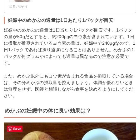
出典: ちそう
妊娠中のめかぶの適量は1日あたり1パックが目安
妊娠中のめかぶの適量は1日当たり1パックが目安です。1パック
の量が50gだとすると、約200μgのヨウ素が含まれています。1日
に摂取が推奨されているヨウ素の量は、妊娠中で240μgなので、1
日1パックであれば摂り過ぎになることはありません。めかぶの1
パックが何グラムかによっても適量は異なるので注意が必要で
す。
また、めかぶ以外にもヨウ素が含まれる食品を摂取している場合
は、その分めかぶの摂取量を控えましょう。体調が優れないとき
は無理をせず、医師と相談しながら食事を決めるようにしてくだ
さい。
めかぶの妊娠中の体に良い効果は？
Save