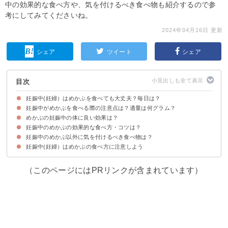
中の効果的な食べ方や、気を付けるべき食べ物も紹介するので参
考にしてみてくださいね。
2024年04月16日 更新
シェア
ツイート
シェア
目次
妊娠中(妊婦）はめかぶを食べても大丈夫？毎日は？
妊娠中がめかぶを食べる際の注意点は？適量は何グラム？
妊娠中(妊婦）はめかぶは食べ方に注意すれば大丈夫
めかぶの妊娠中の体に良い効果は？
①食べ過ぎない
②1日あたりのヨウ素の摂取量に注意する
妊娠中のめかぶの適量は1日あたり1パックが目安
妊娠中のめかぶの効果的な食べ方・コツは？
①便秘予防
②高血圧予防・コレステロール値の改善
③免疫力の向上
妊娠中のめかぶ以外に気を付けるべき食べ物は？
①油を加える
②炒め物にする
③カルシウムが豊富な食材と一緒に食べる
妊娠中(妊婦）はめかぶの食べ方に注意しよう
（このページにはPRリンクが含まれています）