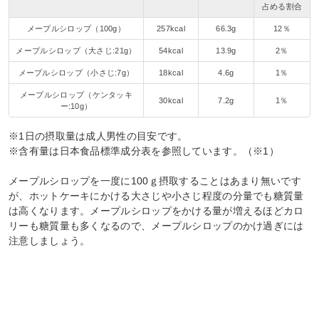
占める割合
メープルシロップ（100g）
257kcal
66.3g
12％
メープルシロップ（大さじ:21g）
54kcal
13.9g
2％
メープルシロップ（小さじ:7g）
18kcal
4.6g
1％
メープルシロップ（ケンタッキ
30kcal
7.2g
1％
ー:10g）
※1日の摂取量は成人男性の目安です。
※含有量は日本食品標準成分表を参照しています。（※1）
メープルシロップを一度に100ｇ摂取することはあまり無いです
が、ホットケーキにかける大さじや小さじ程度の分量でも糖質量
は高くなります。メープルシロップをかける量が増えるほどカロ
リーも糖質量も多くなるので、メープルシロップのかけ過ぎには
注意しましょう。