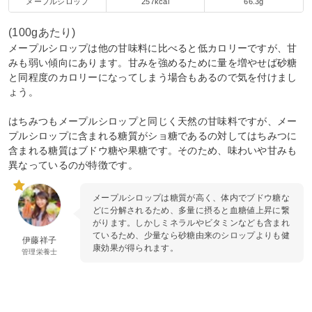
メープルシロップ
257kcal
66.3g
(100gあたり)
メープルシロップは他の甘味料に比べると低カロリーですが、甘
みも弱い傾向にあります。甘みを強めるために量を増やせば砂糖
と同程度のカロリーになってしまう場合もあるので気を付けまし
ょう。
はちみつもメープルシロップと同じく天然の甘味料ですが、メー
プルシロップに含まれる糖質がショ糖であるの対してはちみつに
含まれる糖質はブドウ糖や果糖です。そのため、味わいや甘みも
異なっているのが特徴です。
メープルシロップは糖質が高く、体内でブドウ糖な
どに分解されるため、多量に摂ると血糖値上昇に繋
がります。しかしミネラルやビタミンなども含まれ
ているため、少量なら砂糖由来のシロップよりも健
伊藤祥子
康効果が得られます。
管理栄養士