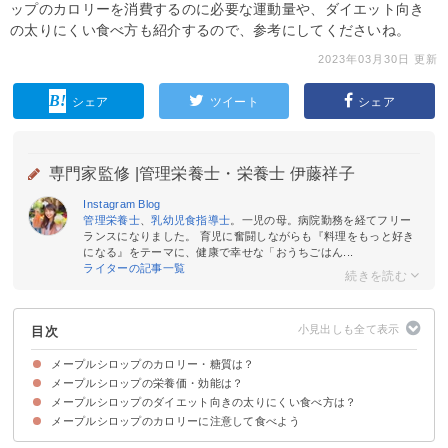
ップのカロリーを消費するのに必要な運動量や、ダイエット向き
の太りにくい食べ方も紹介するので、参考にしてくださいね。
2023年03月30日 更新
シェア
ツイート
シェア
専門家監修 |
管理栄養士・栄養士 伊藤祥子
Instagram
Blog
管理栄養士
、
乳幼児食指導士
。一児の母。病院勤務を経てフリー
ランスになりました。 育児に奮闘しながらも『料理をもっと好き
になる』をテーマに、健康で幸せな「おうちごはん...
ライターの記事一覧
目次
メープルシロップのカロリー・糖質は？
メープルシロップの栄養価・効能は？
メープルシロップのカロリー・糖質
メープルシロップのカロリー・糖質をはちみつなど甘味料と比較
メープルシロップのカロリー消費に必要な運動量
メープルシロップのダイエット向きの太りにくい食べ方は？
①カリウム
②カルシウム
③マグネシウム
④亜鉛
⑤ポリフェノール
⑥ビタミンB1.B2
⑦ナイアシン
メープルシロップのカロリーに注意して食べよう
①夜に食べない
②夕食に気を付ける
③食べ過ぎない