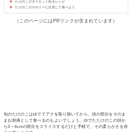
たけのこのダイエット向きレシピ
①チロシン
②カリウム
③食物繊維
④亜鉛
たけのこのカロリーに注意して食べよう
①たけのこご飯
②たけのこの煮物
③たけのこの刺身
④味噌汁
（このページにはPRリンクが含まれています）
旬のたけのこはゆでてアクを取り除いてから、頭の部分をそのま
まお刺身として食べるのもよいでしょう。ゆでたたけのこの頭か
ら3～4cmの部分をスライスするだけと手軽で、その柔らかさを存