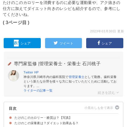
たけのこのカロリーを消費するのに必要な運動量や、アク抜きの
仕方に加えてダイエット向きのレシピも紹介するので、参考にし
てくださいね。
( 3ページ目 )
2023年03月30日 更新
シェア
ツイート
シェア
専門家監修 |
管理栄養士・栄養士 石川桃子
Twitter
HP
神奈川県川崎市内の歯科医院で
管理栄養士
として勤務。歯科栄養
という新たな分野を様々な方に知っていただくために活動してお
ります。...
ライターの記事一覧
目次
たけのこのカロリー・糖質は？【写真】
たけのこの栄養素は？ダイエット効果ある？
たけのこ(生・ゆで・水煮缶詰)のカロリー・糖質など栄養価
たけのこ(ゆで)のカロリー・糖質量を他の野菜と比較
ゆでたたけのこ(100g)のカロリーを消費するのに必要な運動量