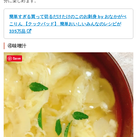
分に楽しめます。
簡単すぎる買って切るだけたけのこのお刺身 by おなかがぺ
こりん 【クックパッド】 簡単おいしいみんなのレシピが
335万品
④味噌汁
Save