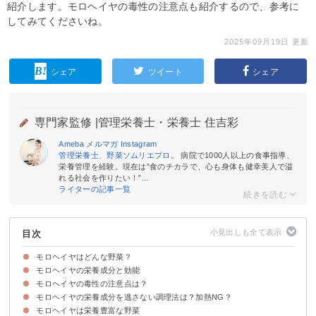
紹介します。モロヘイヤの毒性の注意点も紹介するので、参考に
してみてくださいね。
2025年09月19日 更新
シェア
ツイート
シェア
専門家監修 |
管理栄養士・栄養士 住吉彩
Ameba
メルマガ
Instagram
管理栄養士、野菜ソムリエプロ
。 病院で1000人以上の食事指導、
栄養管理を経験。現在は”食のチカラで、心も身体も健幸美人で溢
れる社会を作りたい！”...
ライターの記事一覧
目次
モロヘイヤはどんな野菜？
モロヘイヤの栄養成分と効能
モロヘイヤの旬
新鮮なモロヘイヤの選び方
モロヘイヤの毒性の注意点は？
①βカロテン
②ビタミンE・ビタミンC
③ビタミンK
④食物繊維
⑤カルシウム
モロヘイヤの栄養成分を逃さない調理法は？加熱NG？
モロヘイヤの種子と茎に注意
モロヘイヤは栄養豊富な野菜
①生食か短時間の加熱調理
②油と一緒に食べる
③食べ合わせを考える