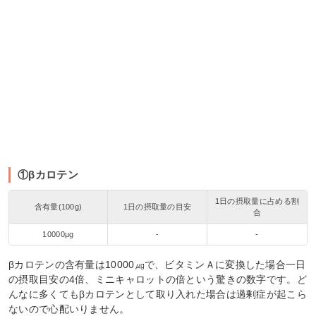
①βカロテン
1日の摂取量に占める割
含有量(100g)
1日の摂取量の目安
合
10000μg
-
-
βカロテンの含有量は10000㎍で、ビタミンＡに変換した場合一日
の摂取目安の4倍、ミニキャロットの倍という驚きの数字です。ど
んなに多くてもβカロテンとして取り入れた場合は過剰症が起こら
ないので心配いりません。