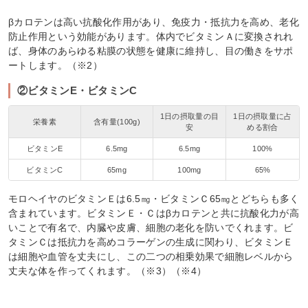
βカロテンは高い抗酸化作用があり、免疫力・抵抗力を高め、老化
防止作用という効能があります。体内でビタミンＡに変換されれ
ば、身体のあらゆる粘膜の状態を健康に維持し、目の働きをサポ
ートします。（※2）
②ビタミンE・ビタミンC
1日の摂取量の目
1日の摂取量に占
栄養素
含有量(100g)
安
める割合
ビタミンE
6.5mg
6.5mg
100%
ビタミンC
65mg
100mg
65%
モロヘイヤのビタミンＥは6.5㎎・ビタミンＣ65㎎とどちらも多く
含まれています。ビタミンＥ・Ｃはβカロテンと共に抗酸化力が高
いことで有名で、内臓や皮膚、細胞の老化を防いでくれます。ビ
タミンＣは抵抗力を高めコラーゲンの生成に関わり、ビタミンＥ
は細胞や血管を丈夫にし、この二つの相乗効果で細胞レベルから
丈夫な体を作ってくれます。（※3）（※4）