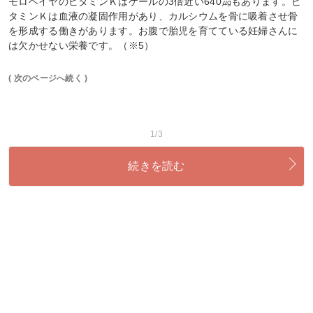
モロヘイヤのビタミンＫはケールの3倍近い640㎍もあります。ビ
タミンＫは血液の凝固作用があり、カルシウムを骨に吸着させ骨
を形成する働きがあります。お腹で胎児を育てている妊婦さんに
は欠かせない栄養です。（※5）
( 次のページへ続く )
1/3
続きを読む