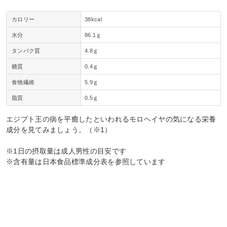
カロリー
38kcal
水分
86.1ｇ
タンパク質
4.8ｇ
糖質
0.4ｇ
食物繊維
5.9ｇ
脂質
0.5ｇ
エジプト王の病を平癒したといわれるモロヘイヤの気になる栄養
成分を見てみましょう。（※1）
※1日の摂取量は成人男性の目安です
※含有量は日本食品標準成分表を参照しています