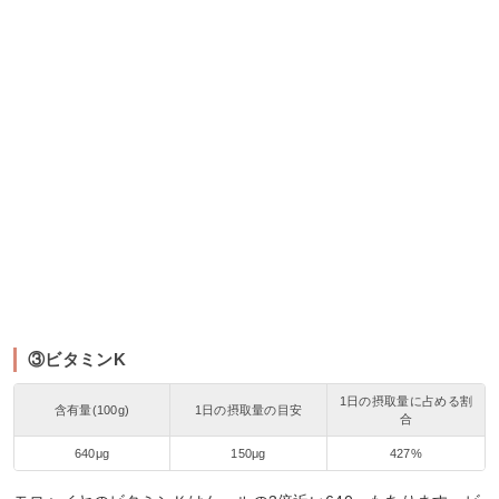
③ビタミンK
1日の摂取量に占める割
含有量(100g)
1日の摂取量の目安
合
640μg
150μg
427%