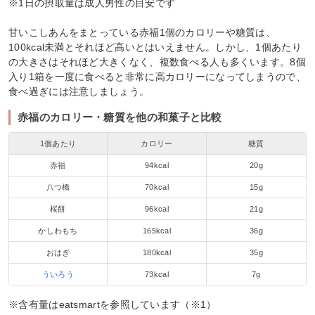
※1日の摂取量は成人男性の目安です
甘いこしあんをまとっている赤福1個のカロリーや糖質は、
100kcal未満とそれほど高いとはいえません。しかし、1個あたり
の大きさはそれほど大きくなく、複数食べる人も多くいます。8個
入り1箱を一度に食べると非常に高カロリーになってしまうので、
食べ過ぎには注意しましょう。
赤福のカロリー・糖質を他の和菓子と比較
1個あたり
カロリー
糖質
赤福
94kcal
20g
八つ橋
70kcal
15g
桜餅
96kcal
21g
かしわもち
165kcal
36g
おはぎ
180kcal
35g
ういろう
73kcal
7g
※含有量はeatsmartを参照しています（※1）