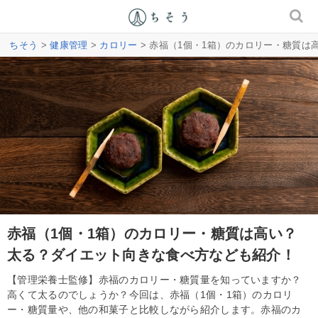
ちそう
>
健康管理
>
カロリー
> 赤福（1個・1箱）のカロリー・糖質
赤福（1個・1箱）のカロリー・糖質は高い？
太る？ダイエット向きな食べ方なども紹介！
【管理栄養士監修】赤福のカロリー・糖質量を知っていますか？
高くて太るのでしょうか？今回は、赤福（1個・1箱）のカロリ
ー・糖質量や、他の和菓子と比較しながら紹介します。赤福のカ