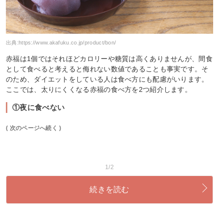
出典:
https://www.akafuku.co.jp/product/bon/
赤福は1個ではそれほどカロリーや糖質は高くありませんが、間食
として食べると考えると侮れない数値であることも事実です。そ
のため、ダイエットをしている人は食べ方にも配慮がいります。
ここでは、太りにくくなる赤福の食べ方を2つ紹介します。
①夜に食べない
( 次のページへ続く )
1/2
続きを読む