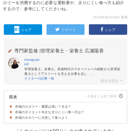
ロリーを消費するのに必要な運動量や、太りにくい食べ方も紹介
するので、参考にしてくださいね。
2023年06月04日 更新
シェア
ツイート
シェア
専門家監修 |
管理栄養士・栄養士 広瀬陽香
Instagram
HP
管理栄養士。栄養士。高校時代のマネージャーの経験から管理栄
養士としてアスリートを支える仕事を志し、...
ライターの記事一覧
目次
赤福のカロリー・糖質は高い？太る？
赤福のダイエット向きな太りにくい食べ方は？
赤福のカロリー・糖質
赤福のカロリー・糖質を他の和菓子と比較
赤福（1個）のカロリーを消費するのに必要な運動量
赤福のカロリーに注意して食べよう
①夜に食べない
②よく噛んで食べる
③食物繊維を含む食材と一緒に食べる