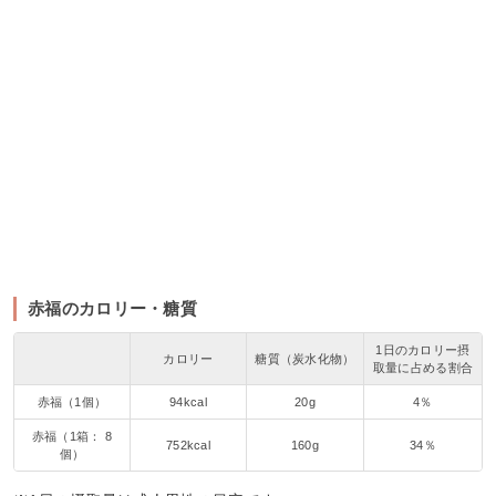
赤福のカロリー・糖質
1日のカロリー摂
カロリー
糖質（炭水化物）
取量に占める割合
赤福（1個）
94kcal
20g
4％
赤福（1箱： 8
752kcal
160g
34％
個）