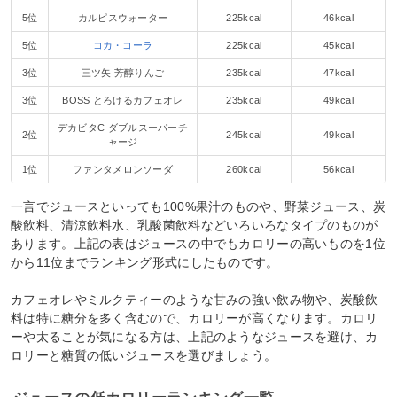
5位
カルピスウォーター
225kcal
46kcal
5位
コカ・コーラ
225kcal
45kcal
3位
三ツ矢 芳醇りんご
235kcal
47kcal
3位
BOSS とろけるカフェオレ
235kcal
49kcal
デカビタC ダブルスーパーチ
2位
245kcal
49kcal
ャージ
1位
ファンタメロンソーダ
260kcal
56kcal
一言でジュースといっても100%果汁のものや、野菜ジュース、炭
酸飲料、清涼飲料水、乳酸菌飲料などいろいろなタイプのものが
あります。上記の表はジュースの中でもカロリーの高いものを1位
から11位までランキング形式にしたものです。
カフェオレやミルクティーのような甘みの強い飲み物や、炭酸飲
料は特に糖分を多く含むので、カロリーが高くなります。カロリ
ーや太ることが気になる方は、上記のようなジュースを避け、カ
ロリーと糖質の低いジュースを選びましょう。