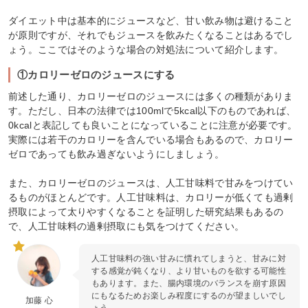
ダイエット中は基本的にジュースなど、甘い飲み物は避けること
が原則ですが、それでもジュースを飲みたくなることはあるでし
ょう。ここではそのような場合の対処法について紹介します。
①カロリーゼロのジュースにする
前述した通り、カロリーゼロのジュースには多くの種類がありま
す。ただし、日本の法律では100mlで5kcal以下のものであれば、
0kcalと表記しても良いことになっていることに注意が必要です。
実際には若干のカロリーを含んでいる場合もあるので、カロリー
ゼロであっても飲み過ぎないようにしましょう。
また、カロリーゼロのジュースは、人工甘味料で甘みをつけてい
るものがほとんどです。人工甘味料は、カロリーが低くても過剰
摂取によって太りやすくなることを証明した研究結果もあるの
で、人工甘味料の過剰摂取にも気をつけてください。
人工甘味料の強い甘みに慣れてしまうと、甘みに対
する感覚が鈍くなり、より甘いものを欲する可能性
もあります。また、腸内環境のバランスを崩す原因
にもなるためお楽しみ程度にするのが望ましいでし
加藤 心