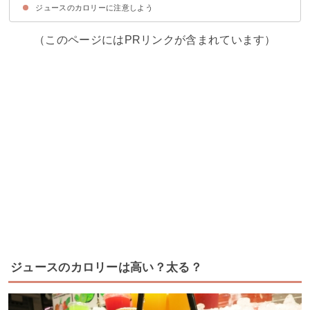
ジュースのカロリーに注意しよう
①カゴメ 糖質オフ 野菜ジュース（83円）
②野菜生活100 Smoothie グリーンスムージーMix（127円）
③プルーンFe 1日分の鉄分 のむヨーグルト（113円）
（このページにはPRリンクが含まれています）
ジュースのカロリーは高い？太る？