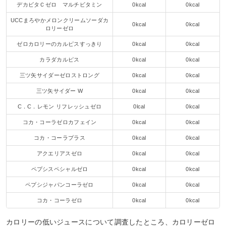
デカビタＣゼロ マルチビタミン
0kcal
0kcal
UCCまろやかメロンクリームソーダカ
0kcal
0kcal
ロリーゼロ
ゼロカロリーのカルピスすっきり
0kcal
0kcal
カラダカルピス
0kcal
0kcal
三ツ矢サイダーゼロストロング
0kcal
0kcal
三ツ矢サイダー W
0kcal
0kcal
C．C．レモン リフレッシュゼロ
0lcal
0kcal
コカ・コーラゼロカフェイン
0kcal
0kcal
コカ・コーラプラス
0kcal
0kcal
アクエリアスゼロ
0kcal
0kcal
ペプシスペシャルゼロ
0kcal
0kcal
ペプシジャパンコーラゼロ
0kcal
0kcal
コカ・コーラゼロ
0kcal
0kcal
カロリーの低いジュースについて調査したところ、カロリーゼロ