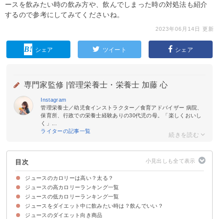
ースを飲みたい時の飲み方や、飲んでしまった時の対処法も紹介
するので参考にしてみてくださいね。
2023年06月14日 更新
シェア
ツイート
シェア
専門家監修 |
管理栄養士・栄養士 加藤 心
Instagram
管理栄養士／幼児食インストラクター／食育アドバイザー 病院、
保育所、行政での栄養士経験ありの30代児の母。「楽しくおいし
く」...
ライターの記事一覧
目次
ジュースのカロリーは高い？太る？
ジュースの高カロリーランキング一覧
ジュースの低カロリーランキング一覧
ジュースをダイエット中に飲みたい時は？飲んでいい？
ジュースのダイエット向き商品
①カロリーゼロのジュースにする
②空腹状態で飲まない
飲んでしまった時は運動してカロリーを消費するのがおすすめ