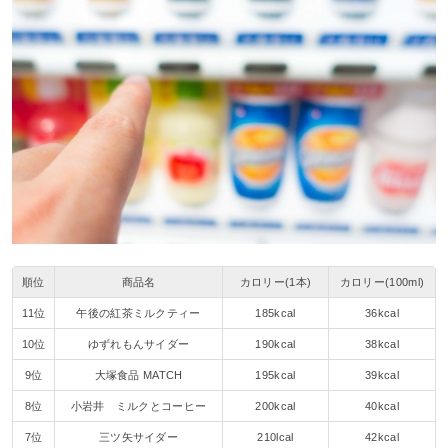
順位
商品名
カロリー(1本)
カロリー(100ml)
11位
午後の紅茶ミルクティー
185kcal
36kcal
10位
ゆずれもんサイダー
190kcal
38kcal
9位
大塚食品 MATCH
195kcal
39kcal
8位
小岩井 ミルクとコーヒー
200kcal
40kcal
7位
三ツ矢サイダー
210lcal
42kcal