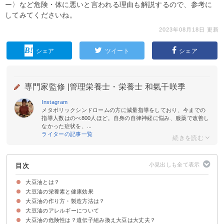
ー〉など危険・体に悪いと言われる理由も解説するので、参考に
してみてくださいね。
2023年08月18日 更新
シェア
ツイート
シェア
専門家監修 |
管理栄養士・栄養士 和氣千咲季
Instagram
メタボリックシンドロームの方に減量指導をしており、今までの
指導人数はのべ800人ほど。自身の自律神経に悩み、服薬で改善し
なかった症状を、...
ライターの記事一覧
目次
大豆油とは？
大豆油の栄養素と健康効果
大豆油の用途
大豆油のカロリーや糖質・脂質量
大豆油の作り方・製造方法は？
①リノール酸
②大豆レシチン
③オレイン酸
④パルミチン酸
⑤ビタミンE
大豆油のアレルギーについて
①圧力・熱をかける
②溶剤を使う
大豆油の危険性は？遺伝子組み換え大豆は大丈夫？
アレルギーの心配はほぼない