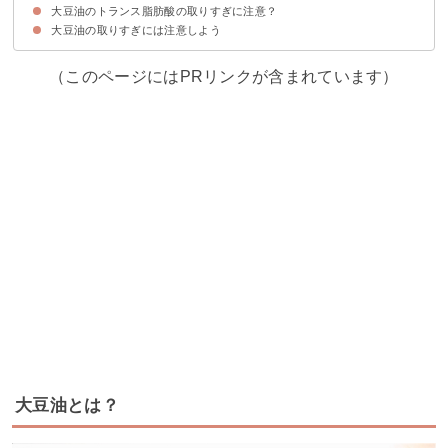
大豆油のトランス脂肪酸の取りすぎに注意？
遺伝子組み替えはさほど危険ではない
大豆油の取りすぎには注意しよう
トランス脂肪酸の過剰摂取による影響・症状
1日の摂取量の目安
（このページにはPRリンクが含まれています）
大豆油とは？