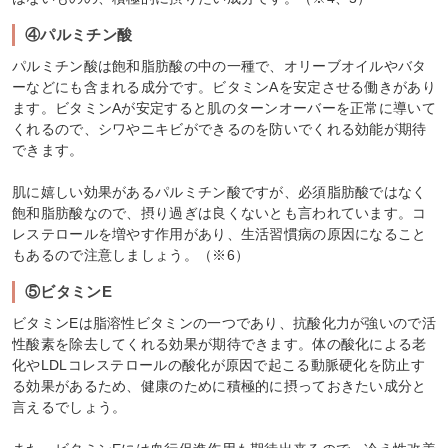
④パルミチン酸
パルミチン酸は飽和脂肪酸の中の一種で、オリーブオイルやバタ
ーなどにも含まれる成分です。ビタミンAを安定させる働きがあり
ます。ビタミンAが安定すると肌のターンオーバーを正常に導いて
くれるので、シワやニキビができるのを防いでくれる効能が期待
できます。
肌に嬉しい効果があるパルミチン酸ですが、必須脂肪酸ではなく
飽和脂肪酸なので、摂り過ぎは良くないとも言われています。コ
レステロールを増やす作用があり、生活習慣病の原因になること
もあるので注意しましょう。（※6）
⑤ビタミンE
ビタミンEは脂溶性ビタミンの一つであり、抗酸化力が強いので活
性酸素を除去してくれる効果が期待できます。体の酸化による老
化やLDLコレステロールの酸化が原因で起こる動脈硬化を防止す
る効果があるため、健康のために積極的に摂っておきたい成分と
言えるでしょう。