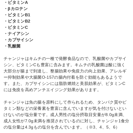
・ビタミンA
・βカロテン
・ビタミンB1
・ビタミンB2
・ビタミンC
・ナイアシン
・カプサイシン
・乳酸菌
チャンジャはキムチの一種で発酵食品なので、乳酸菌やカプサイ
シン、ビタミンCも豊富に含みます。キムチの乳酸菌は酸に強く
大部分が腸まで到達し、整腸効果や免疫力の向上効果、アレルギ
ー抑制効果や大腸菌O-157の腸内付着を防ぐ効能もあるようで
す。また、カプサイシンには脂肪燃焼と美肌効果が、ビタミンC
には免疫を高めアンチエイジング効果があります。
チャンジャは魚の腸を原料にして作られるため、タンパク質やビ
タミン類などの栄養素を豊富に含んでいますが気を付けないとい
けないのが塩分量です。成人男性の塩分摂取目安量が8.0g未満、
成人女性が7.0g未満を推奨されているのに対し、チャンジャ1食分
の塩分量は4.3gもの塩分を含んでいます。（※3、4、5、6）