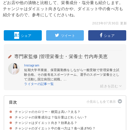
どお店や他の漬物と比較して、栄養成分・塩分量も紹介します。
チャンジャはダイエット向きなのかや、ダイエット中の食べ方も
紹介するので、参考にしてくださいね。
2023年07月30日 更新
シェア
ツイート
シェア
専門家監修 |
管理栄養士・栄養士 竹内寿美恵
Instagram
短期大学卒業後、保育園勤務をしながら一般受験で管理栄養士試
験合格。その後有名スポーツチーム、選手のスポーツ栄養士とし
て活動し国立病院に就職。...
ライターの記事一覧
目次
チャンジャのカロリー・糖質は高い？太る？
チャンジャの栄養成分は？塩分量はどれくらい？
チャンジャ（100g/40g）のカロリー・糖質
チャンジャのカロリー・糖質を他の漬物と比較
チャンジャのカロリー・糖質を店別に比較
チャンジャ（40g）のカロリーを消費するのに必要な運動量
チャンジャはダイエット向き？効果ある？
チャンジャのダイエット中の食べ方は？食べ過ぎNG？
チャンジャはダイエット向きの栄養素を持つ
ただ香辛料で食欲が増すので注意