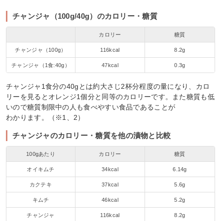
チャンジャ（100g/40g）のカロリー・糖質
カロリー
糖質
チャンジャ（100g）
116kcal
8.2g
チャンジャ（1食:40g）
47kcal
0.3g
チャンジャ1食分の40gとは約大さじ2杯分程度の量になり、カロ
リーを見るとオレンジ1個分と同等のカロリーです。また糖質も低
いので糖質制限中の人も食べやすい食品であることが
わかります。（※1、2）
チャンジャのカロリー・糖質を他の漬物と比較
100gあたり
カロリー
糖質
オイキムチ
34kcal
6.14g
カクテキ
37kcal
5.6g
キムチ
46kcal
5.2g
チャンジャ
116kcal
8.2g