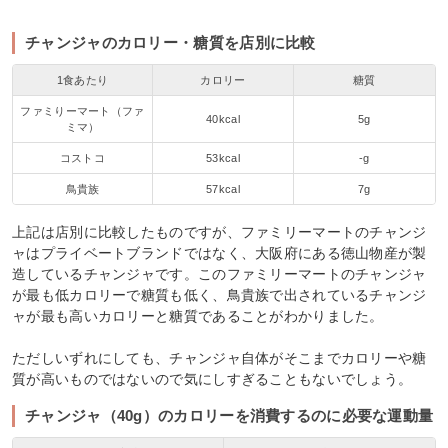
チャンジャのカロリー・糖質を店別に比較
1食あたり
カロリー
糖質
ファミりーマート（ファ
40kcal
5g
ミマ）
コストコ
53kcal
-g
鳥貴族
57kcal
7g
上記は店別に比較したものですが、ファミリーマートのチャンジ
ャはプライベートブランドではなく、大阪府にある徳山物産が製
造しているチャンジャです。このファミリーマートのチャンジャ
が最も低カロリーで糖質も低く、鳥貴族で出されているチャンジ
ャが最も高いカロリーと糖質であることがわかりました。
ただしいずれにしても、チャンジャ自体がそこまでカロリーや糖
質が高いものではないので気にしすぎることもないでしょう。
チャンジャ（40g）のカロリーを消費するのに必要な運動量