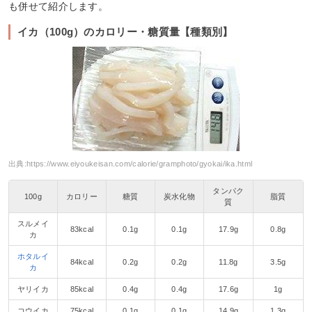
も併せて紹介します。
イカ（100g）のカロリー・糖質量【種類別】
出典:
https://www.eiyoukeisan.com/calorie/gramphoto/gyokai/ika.html
タンパク
100g
カロリー
糖質
炭水化物
脂質
質
スルメイ
83kcal
0.1g
0.1g
17.9g
0.8g
カ
ホタルイ
84kcal
0.2g
0.2g
11.8g
3.5g
カ
ヤリイカ
85kcal
0.4g
0.4g
17.6g
1g
コウイカ
75kcal
0.1g
0.1g
14.9g
1.3g