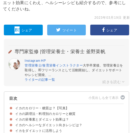
エット効果にくわえ、ヘルシーレシピも紹介するので、参考にし
てくださいね。
2023年03月19日 更新
シェア
ツイート
シェア
専門家監修 |
管理栄養士・栄養士 釜野菜帆
Instagram
HP
管理栄養士/食育栄養インストラクター
大学卒業後、管理栄養士を
取得し、即フリーランスとして活動開始し、ダイエットサポート
やレシピ開発、...
ライターの記事一覧
目次
イカのカロリー・糖質は？【写真】
イカの調理法・料理別のカロリーと糖質
イカ（100g）のカロリー・糖質量【種類別】
イカのカロリー・糖質量を他の魚介類と比較
イカの栄養素とダイエット効果は？
イカの調理法別のカロリー・糖質量
イカの料理別のカロリー・糖質量
イカのヘルシーなダイエット向きレシピは？
①タウリン｜血中コレステロールを減少させる
②タンパク質｜基礎代謝の向上
イカをダイエットに活用しよう
①イカとじゃがいもの煮物（129kcal）
②イカのラタトゥイユ(139kcal)
③ゲソのオイスター炒め(186kcal)