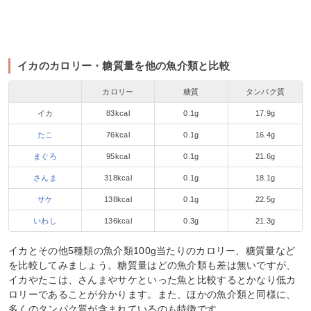
イカのカロリー・糖質量を他の魚介類と比較
カロリー
糖質
タンパク質
イカ
83kcal
0.1g
17.9g
たこ
76kcal
0.1g
16.4g
まぐろ
95kcal
0.1g
21.6g
さんま
318kcal
0.1g
18.1g
サケ
138kcal
0.1g
22.5g
いわし
136kcal
0.3g
21.3g
イカとその他5種類の魚介類100g当たりのカロリー、糖質量など
を比較してみましょう。糖質量はどの魚介類も差は無いですが、
イカやたこは、さんまやサケといった魚と比較するとかなり低カ
ロリーであることが分かります。また、ほかの魚介類と同様に、
多くのタンパク質が含まれているのも特徴です。