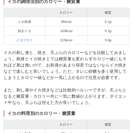
イカの調理法別のカロリー・糖質量
カロリー
糖質
イカ刺身
85kcal
0.1g
焼きイカ
109kcal
0.1g
イカフライ
216kcal
9.6g
イカの刺し身と、焼き、天ぷらのカロリーなどを比較してみまし
ょう。刺身とイカ焼きとでは糖質量も変わらずカロリー値にもそ
れほど差は無いので、お刺身があまり得意ではないならイカ焼き
などで楽しむと良いでしょう。ただ、タレに砂糖を多く使用して
しまうとカロリー値などが一気に上がるので注意が必要です。
また、刺し身やイカ焼きなどは比較的ヘルシーですが、天ぷらと
なると糖質量・カロリー共に一気に数値が上がります。ダイエッ
ト中なら、天ぷらは控えた方が良いでしょう。
イカの料理別のカロリー・糖質量
カロリー
糖質