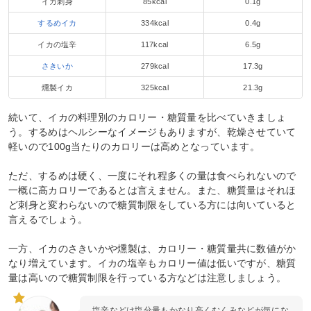
イカ刺身
85kcal
0.1g
するめイカ
334kcal
0.4g
イカの塩辛
117kcal
6.5g
さきいか
279kcal
17.3g
燻製イカ
325kcal
21.3g
続いて、イカの料理別のカロリー・糖質量を比べていきましょ
う。するめはヘルシーなイメージもありますが、乾燥させていて
軽いので100g当たりのカロリーは高めとなっています。
ただ、するめは硬く、一度にそれ程多くの量は食べられないので
一概に高カロリーであるとは言えません。また、糖質量はそれほ
ど刺身と変わらないので糖質制限をしている方には向いていると
言えるでしょう。
一方、イカのさきいかや燻製は、カロリー・糖質量共に数値がか
なり増えています。イカの塩辛もカロリー値は低いですが、糖質
量は高いので糖質制限を行っている方などは注意しましょう。
塩辛などは塩分量もかなり高くむくみなどが気にな