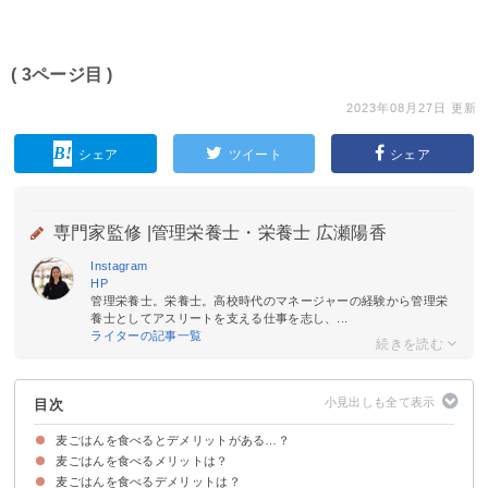
( 3ページ目 )
2023年08月27日 更新
シェア
ツイート
シェア
専門家監修 |
管理栄養士・栄養士 広瀬陽香
Instagram
HP
管理栄養士。栄養士。高校時代のマネージャーの経験から管理栄
養士としてアスリートを支える仕事を志し、...
ライターの記事一覧
目次
麦ごはんを食べるとデメリットがある…？
麦ごはんを食べるメリットは？
麦ごはんを食べるデメリットは？
①コレステロールの生成を抑える
②血圧・血糖値を抑えてくれる
③便秘を解消してくれる
④ダイエットに向いている