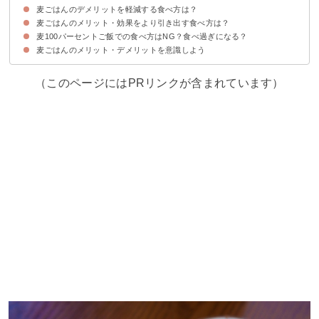
麦ごはんのデメリットを軽減する食べ方は？
①お腹が張ってガスが出やすい
②便秘・下痢になる可能性がある
③胸焼けを起こす可能性がある
④アレルギーを起こす可能性がある
麦ごはんのメリット・効果をより引き出す食べ方は？
①ごはんに混ぜる麦を減らす
②水分と一緒に摂取する
③よく噛みながら食べる
麦100パーセントご飯での食べ方はNG？食べ過ぎになる？
①朝・昼に食べる
②納豆・漬物と一緒に食べる
③麦ごはんを冷ましてから食べる
④30分以上吸水させてから炊く
麦ごはんのメリット・デメリットを意識しよう
麦100パーセントご飯で食べても問題ない
（このページにはPRリンクが含まれています）