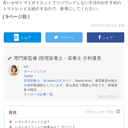
良いかやトマトダイエットでリバウンドしない方法やおすすめの
トマトレシピも紹介するので、参考にしてください。
( 5ページ目 )
2021年07月12日 更新
シェア
ツイート
シェア
専門家監修 |
管理栄養士・栄養士 片村優美
HP
ポートフォリオ
Twitter
管理栄養士
、
All about公式ガイド
、Nadia Artist。食育教室や短大
の非常勤講師もしています。食は身近で重要な存在です。情報過
多の時代、...
ライターの記事一覧
目次
トマトダイエットとは？
トマトダイエットは効果ある？【口コミ】
食事の最初にトマトを食べるダイエット
トマトがダイエットに人気な理由