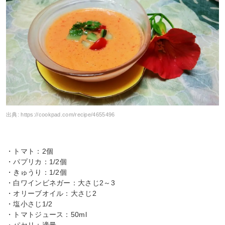
出典:
https://cookpad.com/recipe/4655496
・トマト：2個
・パプリカ：1/2個
・きゅうり：1/2個
・白ワインビネガー：大さじ2～3
・オリーブオイル：大さじ2
・塩小さじ1/2
・トマトジュース：50ml
・パセリ：適量