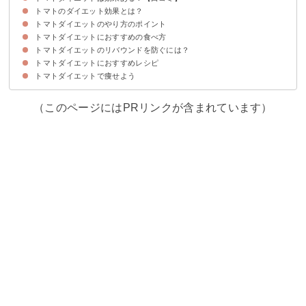
トマトのダイエット効果とは？
痩せた口コミ
痩せなかった口コミ
トマトダイエットのやり方のポイント
①代謝を促進
②脂肪を燃焼
③むくみを解消する
④便秘解消
⑤デトックス効果
⑥成長ホルモンを分泌
トマトダイエットにおすすめの食べ方
①トマトを食べる時間
②トマトの摂取量
トマトダイエットのリバウンドを防ぐには？
①トマトの皮も食べる
②トマトジュースを飲む
③トマトを加熱調理する
④よく噛んで満腹中枢を刺激する
⑤オイルと一緒に摂る
トマトダイエットにおすすめレシピ
①過度な食事制限をしない
②置き換えダイエットをしない
トマトダイエットで痩せよう
①チキンのトマト煮込み
②トマトとたらのムニエル
③焼きトマト
④トマトで作るガスパチョ
（このページにはPRリンクが含まれています）