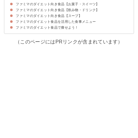
ファミマのダイエット向き食品【お菓子・スイーツ】
①RIZAPサラダチキンバーシリーズ
②グリルチキンシリーズ
③海鮮スティックシリーズ
④うずら燻製
⑤鶏のねぎ塩焼き
⑥ファミチキヘルシー（胸肉）
ファミマのダイエット向き食品【飲み物・ドリンク】
①RIZAPシリーズ
②5種ミックスナッツ＆フルーツ
③感豆腐 大豆のプリンシリーズ
ファミマのダイエット向き食品【スープ】
①バターコーヒーシリーズ
②グリーンスムージー
③のむヨーグルト カロリー糖類オフ
ファミマのダイエット食品を活用した食事メニュー
①スタミナにんにく醤油野菜スープ
②たっぷり野菜の味噌汁フリーズドライ
ファミマのダイエット食品で痩せよう！
①朝ご飯
②昼ごはん・ランチ
③夜ご飯
④間食
（このページにはPRリンクが含まれています）