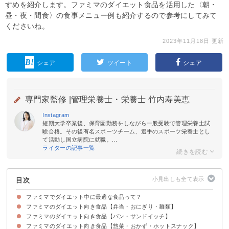
すめを紹介します。ファミマのダイエット食品を活用した〈朝・
昼・夜・間食〉の食事メニュー例も紹介するので参考にしてみて
くださいね。
2023年11月18日 更新
シェア
ツイート
シェア
専門家監修 |
管理栄養士・栄養士 竹内寿美恵
Instagram
短期大学卒業後、保育園勤務をしながら一般受験で管理栄養士試
験合格。その後有名スポーツチーム、選手のスポーツ栄養士とし
て活動し国立病院に就職。...
ライターの記事一覧
目次
ファミマでダイエット中に最適な食品って？
ファミマのダイエット向き食品【弁当・おにぎり・麺類】
ダイエット中にファミマでご飯を買う際のポイント
ファミマのダイエット向き食品【パン・サンドイッチ】
①スーパー大麦シリーズ
②濃厚スープ 鶏白湯ラーメン
③塩麹仕立てのさばほぐしごはん（スーパー大麦入り）
ファミマのダイエット向き食品【惣菜・おかず・ホットスナック】
①全粒粉サンドシリーズ
②ピザサンド バターチキンカレー
③ラップスティック サラダチキンと根菜