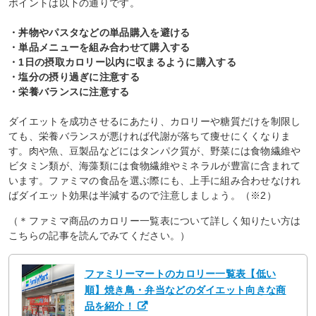
ポイントは以下の通りです。
・丼物やパスタなどの単品購入を避ける
・単品メニューを組み合わせて購入する
・1日の摂取カロリー以内に収まるように購入する
・塩分の摂り過ぎに注意する
・栄養バランスに注意する
ダイエットを成功させるにあたり、カロリーや糖質だけを制限し
ても、栄養バランスが悪ければ代謝が落ちて痩せにくくなりま
す。肉や魚、豆製品などにはタンパク質が、野菜には食物繊維や
ビタミン類が、海藻類には食物繊維やミネラルが豊富に含まれて
います。ファミマの食品を選ぶ際にも、上手に組み合わせなけれ
ばダイエット効果は半減するので注意しましょう。（※2）
（＊ファミマ商品のカロリー一覧表について詳しく知りたい方は
こちらの記事を読んでみてください。）
ファミリーマートのカロリー一覧表【低い
順】焼き鳥・弁当などのダイエット向きな商
品を紹介！