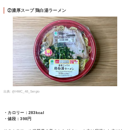
②濃厚スープ 鶏白湯ラーメン
出典:
@HMC_48_Sergio
・カロリー：283kcal
・値段：398円