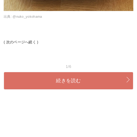
出典:
@nuko_yokohama
( 次のページへ続く )
1/6
続きを読む