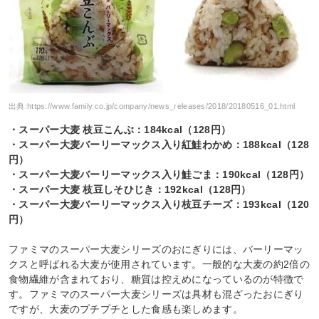
出典:
https://www.family.co.jp/company/news_releases/2018/20180516_01.html
・スーパー大麦 枝豆こんぶ：184kcal（128円）
・スーパー大麦バーリーマックス入り紅鮭わかめ：188kcal（128
円）
・スーパー大麦バーリーマックス入り鮭ごま：190kcal（128円）
・スーパー大麦 枝豆しそひじき：192kcal（128円）
・スーパー大麦バーリーマックス入り枝豆チーズ：193kcal（120
円）
ファミマのスーパー大麦シリーズのおにぎりには、バーリーマッ
クスと呼ばれる大麦が使用されています。一般的な大麦の約2倍の
食物繊維が含まれており、糖質は控えめになっているのが特徴で
す。ファミマのスーパー大麦シリーズは具材も混ざったおにぎり
ですが、大麦のプチプチとした食感も楽しめます。