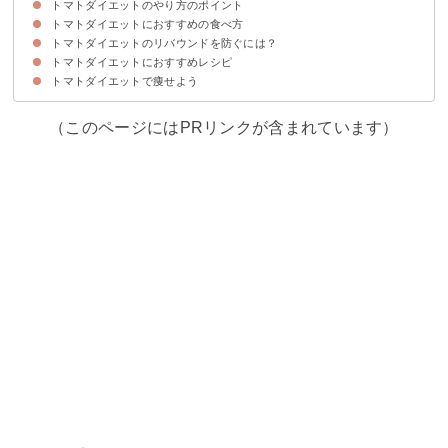
トマトダイエットのやり方のポイント
①代謝を促進
②脂肪を燃焼
③むくみを解消する
④便秘解消
⑤デトックス効果
⑥成長ホルモンを分泌
トマトダイエットにおすすめの食べ方
①トマトを食べる時間
②トマトの摂取量
トマトダイエットのリバウンドを防ぐには？
①トマトの皮も食べる
②トマトジュースを飲む
③トマトを加熱調理する
④よく噛んで満腹中枢を刺激する
⑤オイルと一緒に摂る
トマトダイエットにおすすめレシピ
①過度な食事制限をしない
②置き換えダイエットをしない
トマトダイエットで痩せよう
①チキンのトマト煮込み
②トマトとたらのムニエル
③焼きトマト
④トマトで作るガスパチョ
（このページにはPRリンクが含まれています）