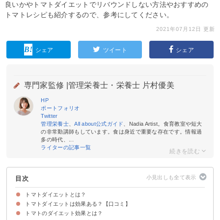
良いかやトマトダイエットでリバウンドしない方法やおすすめの
トマトレシピも紹介するので、参考にしてください。
2021年07月12日 更新
シェア
ツイート
シェア
専門家監修 |
管理栄養士・栄養士 片村優美
HP
ポートフォリオ
Twitter
管理栄養士
、
All about公式ガイド
、Nadia Artist。食育教室や短大
の非常勤講師もしています。食は身近で重要な存在です。情報過
多の時代、...
ライターの記事一覧
目次
トマトダイエットとは？
トマトダイエットは効果ある？【口コミ】
食事の最初にトマトを食べるダイエット
トマトがダイエットに人気な理由
トマトのダイエット効果とは？
痩せた口コミ
痩せなかった口コミ