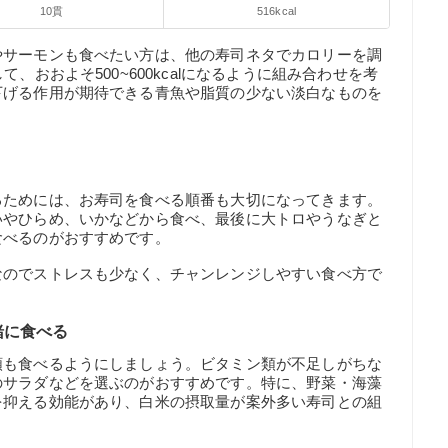
10貫
516kcal
やサーモンも食べたい方は、他の寿司ネタでカロリーを調
、おおよそ500~600kcalになるように組み合わせを考
下げる作用が期待できる青魚や脂質の少ない淡白なものを
るためには、お寿司を食べる順番も大切になってきます。
いやひらめ、いかなどから食べ、最後に大トロやうなぎと
食べるのがおすすめです。
なのでストレスも少なく、チャンレンジしやすい食べ方で
緒に食べる
類も食べるようにしましょう。ビタミン類が不足しがちな
のサラダなどを選ぶのがおすすめです。特に、野菜・海藻
を抑える効能があり、白米の摂取量が案外多い寿司との組