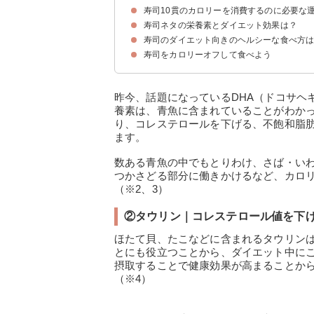
寿司10貫のカロリーを消費するのに必要な
寿司（1貫）のカロリーの一覧表
寿司ネタの栄養素とダイエット効果は？
寿司のダイエット向きのヘルシーな食べ方
①EPA・DHA｜中性脂肪を分解
②タウリン｜コレステロール値を下げる
寿司をカロリーオフして食べよう
①500~600kcalで抑える組み合わせを考える
②脂質の高いネタは後半に食べる
③生野菜などのサイドメニューも一緒に食べる
④よく噛む寿司ネタを選ぶ
⑤好きなネタが高カロリーなら1皿程度と決める
⑥巻物、いなり寿司は意外と高カロリーなので注
⑦寿司ネタ選びに悩んだらまずは白いものを選ん
昨今、話題になっているDHA（ドコサヘ
養素は、青魚に含まれていることがわかっ
り、コレステロールを下げる、不飽和脂
ます。
数ある青魚の中でもとりわけ、さば・いわ
つかさどる部分に働きかけるなど、カロ
（※2、3）
②タウリン｜コレステロール値を下
ほたて貝、たこなどに含まれるタウリン
とにも役立つことから、ダイエット中に
摂取することで健康効果が高まることか
（※4）