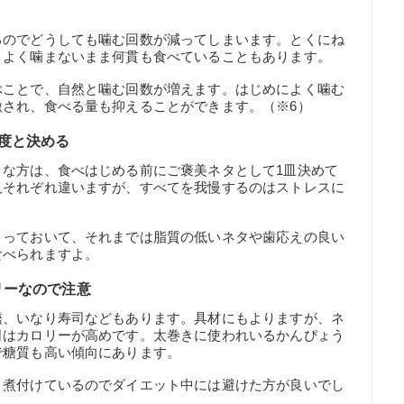
るのでどうしても噛む回数が減ってしまいます。とくにね
、よく噛まないまま何貫も食べていることもあります。
ぶことで、自然と噛む回数が増えます。はじめによく噛む
され、食べる量も抑えることができます。（※6）
度と決める
きな方は、食べはじめる前にご褒美ネタとして1皿決めて
人それぞれ違いますが、すべてを我慢するのはストレスに
とっておいて、それまでは脂質の低いネタや歯応えの良い
食べられますよ。
リーなので注意
艦、いなり寿司などもあります。具材にもよりますが、ネ
司はカロリーが高めです。太巻きに使われいるかんぴょう
で糖質も高い傾向にあります。
く煮付けているのでダイエット中には避けた方が良いでし