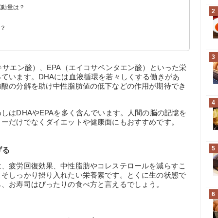
運動量は？
2
は？
意
でみる
3
キサエン酸）、EPA（エイコサペンタエン酸）といった栄
ています。DHAには血液循環を若々しくする働きがあ
肪酸の分解を助け中性脂肪値の低下などの作用が期待でき
4
しはDHAやEPAを多く含んでいます。人間の脳の記憶を
リーだけでなくダイエットや健康面にもおすすめです。
5
げる
は、疲労回復効果、中性脂肪やコレステロールを減らすこ
こそしっかり摂り入れたい栄養素です。とくに生の状態で
ら、お寿司はぴったりの食べ方と言えるでしょう。
6