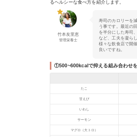
るヘルシーな食べ方を紹介します。
寿司のカロリーを
う事です。最近の
を半分にした寿司
竹本友里恵
など、工夫を凝ら
管理栄養士
様々な飲食店で開
良いですね。
①500~600kcalで抑える組み合わせ
たこ
甘えび
いわし
サーモン
マグロ（大トロ）