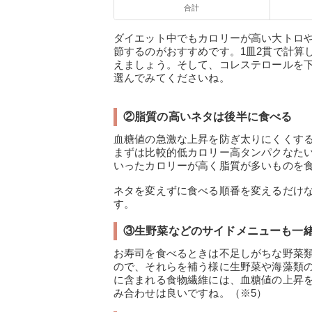
合計
ダイエット中でもカロリーが高い大トロ
節するのがおすすめです。1皿2貫で計算して
えましょう。そして、コレステロールを
選んでみてくださいね。
②脂質の高いネタは後半に食べる
血糖値の急激な上昇を防ぎ太りにくくす
まずは比較的低カロリー高タンパクなた
いったカロリーが高く脂質が多いものを
ネタを変えずに食べる順番を変えるだけ
す。
③生野菜などのサイドメニューも一
お寿司を食べるときは不足しがちな野菜
ので、それらを補う様に生野菜や海藻類
に含まれる食物繊維には、血糖値の上昇
み合わせは良いですね。（※5）