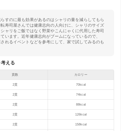
減らすのに最も効果があるのはシャリの量を減らしてもら
回転寿司屋さんでは健康志向の人向けに、シャリのサイズ
、シャリをご飯ではなく野菜やこんにゃくに代用した寿司
しています。近年健康志向がブームになっているので、
催されるイベントなどを参考にして、家で試してみるのも
を考える
貫数
カロリー
2貫
70kcal
2貫
74kcal
2貫
88kcal
2貫
126kcal
2貫
158kcal