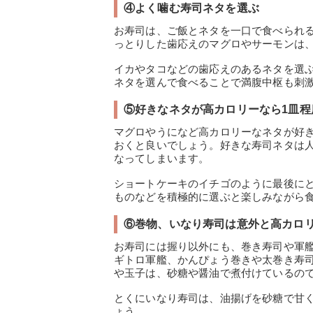
④よく噛む寿司ネタを選ぶ
お寿司は、ご飯とネタを一口で食べられ
っとりした歯応えのマグロやサーモンは
イカやタコなどの歯応えのあるネタを選
ネタを選んで食べることで満腹中枢も刺激
⑤好きなネタが高カロリーなら1皿程
マグロやうになど高カロリーなネタが好
おくと良いでしょう。好きな寿司ネタは
なってしまいます。
ショートケーキのイチゴのように最後に
ものなどを積極的に選ぶと楽しみながら
⑥巻物、いなり寿司は意外と高カロ
お寿司には握り以外にも、巻き寿司や軍
ギトロ軍艦、かんぴょう巻きや太巻き寿
や玉子は、砂糖や醤油で煮付けているの
とくにいなり寿司は、油揚げを砂糖で甘
ょう。