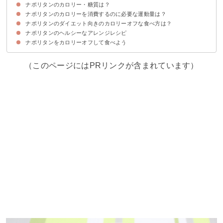
ナポリタンのカロリー・糖質は？
ナポリタンのカロリーを消費するのに必要な運動量は？
ナポリタン（100g・1皿）のカロリー・糖質量
ナポリタンのカロリー・糖質を他の料理と比較
ナポリタンのダイエット向きのカロリーオフな食べ方は？
ナポリタンのヘルシーなアレンジレシピ
①スパゲティ麺の量を減らす
②スパゲティ麺をしらたき・糖質オフ麺に代替する
③サラダなどで食物繊維を食前に取り入れる
④トマト缶から作る
⑤唐辛子をいれて代謝を上げる
ナポリタンをカロリーオフして食べよう
①しらたきナポリタン（257kcal）
②春雨ナポリタン
（このページにはPRリンクが含まれています）