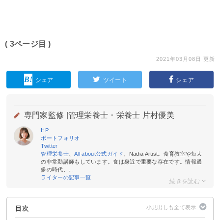
( 3ページ目 )
2021年03月08日 更新
シェア
ツイート
シェア
専門家監修 |
管理栄養士・栄養士 片村優美
HP
ポートフォリオ
Twitter
管理栄養士
、
All about公式ガイド
、Nadia Artist。食育教室や短大
の非常勤講師もしています。食は身近で重要な存在です。情報過
多の時代、...
ライターの記事一覧
目次