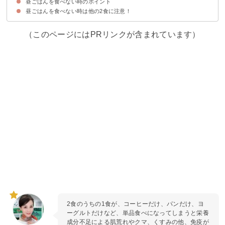
昼ごはんを食べない時のポイント
①夕食を食べ過ぎてしまいやすくなる
②栄養バランスが崩れがちになる
昼ごはんを食べない時は他の2食に注意！
①夕食では1汁3菜を意識する
②軽めの昼食を取るのもあり
（このページにはPRリンクが含まれています）
2食のうちの1食が、コーヒーだけ、パンだけ、ヨ
ーグルトだけなど、単品食べになってしまうと栄養
成分不足による肌荒れやクマ、くすみの他、免疫が