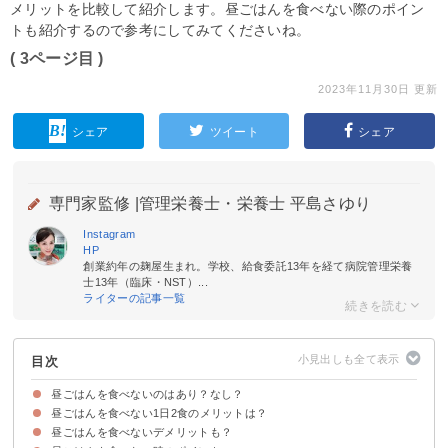
メリットを比較して紹介します。昼ごはんを食べない際のポイン
トも紹介するので参考にしてみてくださいね。
( 3ページ目 )
2023年11月30日 更新
シェア
ツイート
シェア
専門家監修 |
管理栄養士・栄養士 平島さゆり
Instagram
HP
創業約年の麹屋生まれ。学校、給食委託13年を経て病院管理栄養
士13年（臨床・NST）...
ライターの記事一覧
目次
昼ごはんを食べないのはあり？なし？
昼ごはんを食べない1日2食のメリットは？
昼ごはんを食べないデメリットも？
①眠気がなくなる＆集中力UP
②節約になる
③自由時間が増える
④1日の摂取総カロリーが減りダイエット向き
⑤夕食がより美味しく感じられる