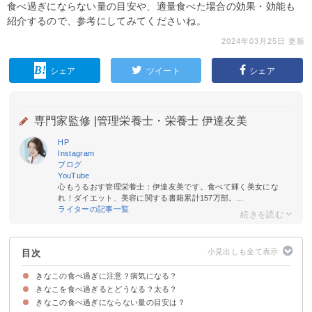
食べ過ぎにならない量の目安や、適量食べた場合の効果・効能も
紹介するので、参考にしてみてくださいね。
2024年03月25日 更新
シェア
ツイート
シェア
専門家監修 |
管理栄養士・栄養士 伊達友美
HP
Instagram
ブログ
YouTube
心もうるおす管理栄養士：伊達友美です。食べて輝く美女にな
れ！ダイエット、美容に関する書籍累計157万部。...
ライターの記事一覧
目次
きなこの食べ過ぎに注意？病気になる？
きなこを食べ過ぎるとどうなる？太る？
きなこの食べ過ぎにならない量の目安は？
①下痢・腹痛・便秘で気持ち悪い
②ホルモンバランスが乱れて生理不順などを引き起こす可能性がある
③太る