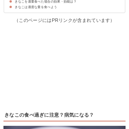
きなこを適量食べた場合の効果・効能は？
きなこは1日あたりスプーン3杯程度が適量
ただし摂取量を気にし過ぎるのも良くない
きなこは適度な量を食べよう
①便秘解消・ダイエット効果
②食べ過ぎ防止
③骨粗しょう症の予防
④生活習慣病の予防
⑤更年期障害の緩和
⑥認知機能の向上
⑦美肌効果
（このページにはPRリンクが含まれています）
きなこの食べ過ぎに注意？病気になる？