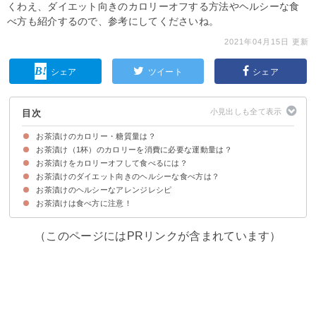
くわえ、ダイエット向きのカロリーオフする方法やヘルシーな食
べ方も紹介するので、参考にしてくださいね。
2021年04月15日 更新
シェア
ツイート
シェア
目次
お茶漬けのカロリー・糖質量は？
お茶漬け（1杯）のカロリーを消費に必要な運動量は？
お茶漬け（1杯）のカロリー・糖質量
お茶漬けの素の【種類別】のカロリー
お茶漬けのカロリー・糖質量を他の炭水化物類と比較
お茶漬けをカロリーオフして食べるには？
お茶漬けのダイエット向きのヘルシーな食べ方は？
①米の量を減らす
②米を豆腐で代替する
お茶漬けのヘルシーなアレンジレシピ
①よく噛んで食べる
②夜食で食べない
お茶漬けは食べ方に注意！
①豆腐茶漬け（139kcal）
②しらたき茶漬け（140kcal）
（このページにはPRリンクが含まれています）