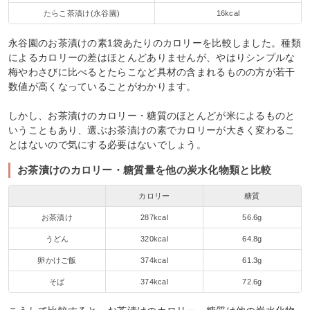
たらこ茶漬け(永谷園)
16kcal
永谷園のお茶漬けの素1袋あたりのカロリーを比較しました。種類
によるカロリーの差はほとんどありませんが、やはりシンプルな
梅やわさびに比べるとたらこなど具材の含まれるものの方が若干
数値が高くなっていることがわかります。
しかし、お茶漬けのカロリー・糖質のほとんどが米によるものと
いうこともあり、選ぶお茶漬けの素でカロリーが大きく変わるこ
とはないので気にする必要はないでしょう。
お茶漬けのカロリー・糖質量を他の炭水化物類と比較
カロリー
糖質
お茶漬け
287kcal
56.6g
うどん
320kcal
64.8g
卵かけご飯
374kcal
61.3g
そば
374kcal
72.6g