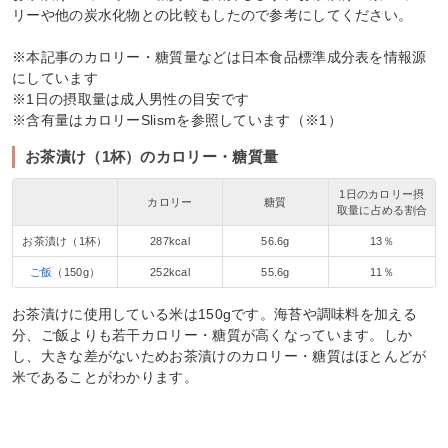
リーや他の炭水化物との比較もしたので参考にしてください。
※本記事のカロリー・糖質量などは日本食品標準成分表を情報源
にしています
※1日の摂取量は成人男性の目安です
※含有量はカロリーSlismを参照しています（※1）
お茶漬け（1杯）のカロリー・糖質量
1日のカロリー摂
カロリー
糖質
取量に占める割合
お茶漬け（1杯）
287kcal
56.6g
13％
ご飯
（150g）
252kcal
55.6g
11％
お茶漬けに使用している米は150gです。海苔や調味料を加える
分、ご飯よりも若干カロリー・糖質が高くなっています。しか
し、大きな差がないためお茶漬けのカロリー・糖質はほとんどが
米であることがわかります。