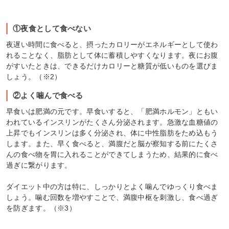
①夜食として食べない
夜遅い時間に食べると、摂ったカロリーがエネルギーとして使わ
れることなく、脂肪として体に蓄積しやすくなります。夜にお腹
がすいたときは、できるだけカロリーと糖質が低いものを選びま
しょう。（※2）
②よく噛んで食べる
早食いは肥満の元です。早食いすると、「肥満ホルモン」ともい
われているインスリンがたくさん分泌されます。急激な血糖値の
上昇でもインスリンは多く分泌され、体に中性脂肪をため込もう
します。また、早く食べると、満腹だと脳が察知する前にたくさ
んの食べ物を胃に入れることができてしまうため、結果的に食べ
過ぎに繋がります。
ダイエット中の方は特に、しっかりとよく噛んでゆっくり食べま
しょう。噛む回数を増やすことで、満腹中枢を刺激し、食べ過ぎ
を防ぎます。（※3）