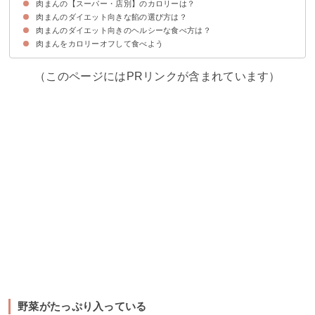
肉まんの【スーパー・店別】のカロリーは？
セブンイレブン
ローソン
ファミリーマート
肉まんのダイエット向きな餡の選び方は？
551蓬莱
パオパオ
華正樓
井村屋
デイリーヤマザキ
肉まんのダイエット向きのヘルシーな食べ方は？
野菜がたっぷり入っている
肉まんをカロリーオフして食べよう
①夜食として食べない
②よく噛んで食べる
③野菜と一緒に食べる
（このページにはPRリンクが含まれています）
野菜がたっぷり入っている