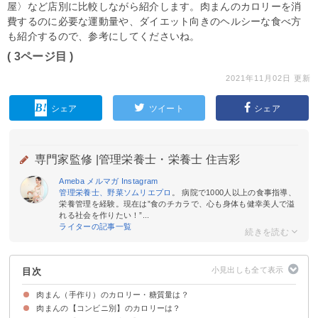
屋〉など店別に比較しながら紹介します。肉まんのカロリーを消
費するのに必要な運動量や、ダイエット向きのヘルシーな食べ方
も紹介するので、参考にしてくださいね。
( 3ページ目 )
2021年11月02日 更新
シェア
ツイート
シェア
専門家監修 |
管理栄養士・栄養士 住吉彩
Ameba
メルマガ
Instagram
管理栄養士、野菜ソムリエプロ
。 病院で1000人以上の食事指導、
栄養管理を経験。現在は”食のチカラで、心も身体も健幸美人で溢
れる社会を作りたい！”...
ライターの記事一覧
目次
肉まん（手作り）のカロリー・糖質量は？
肉まんの【コンビニ別】のカロリーは？
肉まん（1個）のカロリー・糖質量
肉まん（1個）のカロリー消費に必要な運動量は？