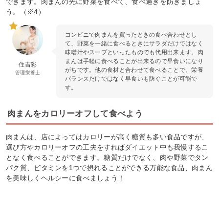
できます。肉まんの先に野菜を食べて、食べ過ぎを防ぎましょ
う。（※4）
コンビニで肉まんを買ったときの食べ合わせとし
て、野菜を一緒に食べるときにサラダだけではなく
味噌汁やスープといったものでも代用出来ます。肉
まんは手軽に食べることが出来るので早食いになり
住吉彩
がちです。他の食材と合わせて食べることで、栄養
管理栄養士
バランスだけではなく早食いも防ぐことが可能で
す。
肉まんをカロリーオフして食べよう
肉まんは、店によってはカロリーが高く糖質も多い食品ですが、
選び方やカロリーオフの工夫をすればダイエット中も我慢するこ
となく食べることができます。糖質だけでなく、肉や野菜でタン
パク質、ビタミンを1つで摂れることができる万能な食品、肉まん
を美味しくヘルシーに食べましょう！