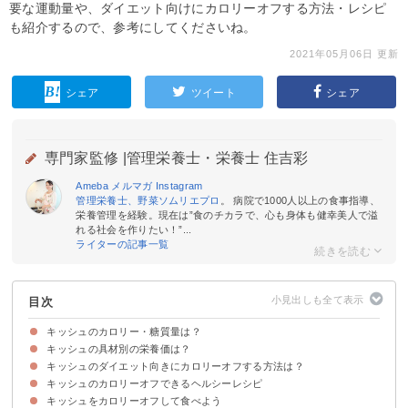
要な運動量や、ダイエット向けにカロリーオフする方法・レシピ
も紹介するので、参考にしてくださいね。
2021年05月06日 更新
シェア
ツイート
シェア
専門家監修 |
管理栄養士・栄養士 住吉彩
Ameba
メルマガ
Instagram
管理栄養士、野菜ソムリエプロ
。 病院で1000人以上の食事指導、
栄養管理を経験。現在は”食のチカラで、心も身体も健幸美人で溢
れる社会を作りたい！”...
ライターの記事一覧
目次
キッシュのカロリー・糖質量は？
キッシュの具材別の栄養価は？
キッシュ（1枚・1切れ）のカロリー・糖質量
キッシュのカロリー・糖質量を他の食品と比較
キッシュのカロリー消費に必要な運動量
キッシュのダイエット向きにカロリーオフする方法は？
①ほうれん草
②チーズ
③ベーコン
④たまねぎ
キッシュのカロリーオフできるヘルシーレシピ
①生クリーム・バターを牛乳に変更する
②野菜などを多めに入れる
③パイの部分を薄くする
④具材を豆腐でかさ増しする
キッシュをカロリーオフして食べよう
①豆腐のキッシュ
②たっぷり野菜のキッシュ
③おからキッシュ