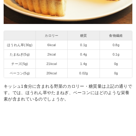
カロリー
糖質
食物繊維
ほうれん草(30g)
6kcal
0.1g
0.8g
たまねぎ(5g)
2kcal
0.4g
0.1g
チーズ(5g)
21kcal
1.4g
0g
ベーコン(5g)
20kcal
0.02g
0g
キッシュ1食分に含まれる野菜のカロリー・糖質量は上記の通りで
す。では、ほうれん草やたまねぎ、ベーコンにはどのような栄養
素が含まれているのでしょうか。