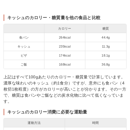
キッシュのカロリー・糖質量を他の食品と比較
カロリー
糖質
食パン
264kcal
44.4g
キッシュ
235kcal
11.3g
ピザ
174kcal
18.1g
ご飯
168kcal
36.8g
上記はすべて100gあたりのカロリー・糖質量で計算しています。
濃厚な味わいのキッシュ（約1食分）ですが、意外にも食パン（4
枚切1枚程度）の方がカロリーが高いことが分かります。その一方
で、糖質は食パンやご飯などの炭水化物に比べて低くなっていま
す。
キッシュのカロリー消費に必要な運動量
運動方法
時間