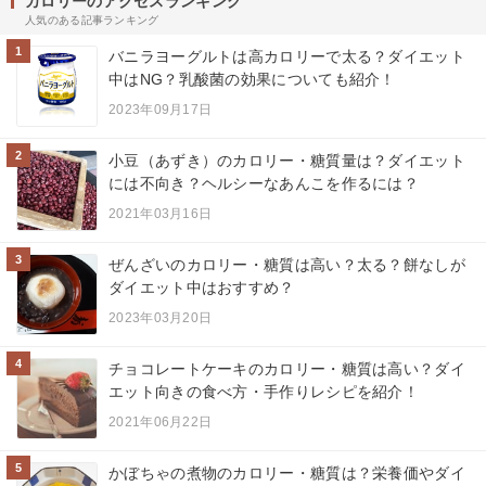
カロリーのアクセスランキング
人気のある記事ランキング
1
バニラヨーグルトは高カロリーで太る？ダイエット
中はNG？乳酸菌の効果についても紹介！
2023年09月17日
2
小豆（あずき）のカロリー・糖質量は？ダイエット
には不向き？ヘルシーなあんこを作るには？
2021年03月16日
3
ぜんざいのカロリー・糖質は高い？太る？餅なしが
ダイエット中はおすすめ？
2023年03月20日
4
チョコレートケーキのカロリー・糖質は高い？ダイ
エット向きの食べ方・手作りレシピを紹介！
2021年06月22日
5
かぼちゃの煮物のカロリー・糖質は？栄養価やダイ