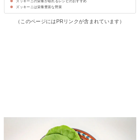
ズッキーニの栄養が取れるレシピのおすすめ
油で揚げる・炒める
煮込み調理
ズッキーニをそのまま生で食べてもOK
ズッキーニは栄養豊富な野菜
①ズッキーニのフライ
②ズッキーニ入りキーマカレー
③ズッキーニのマヨネーズ塩こうじ炒め
④ズッキーニのアヒージョ
（このページにはPRリンクが含まれています）