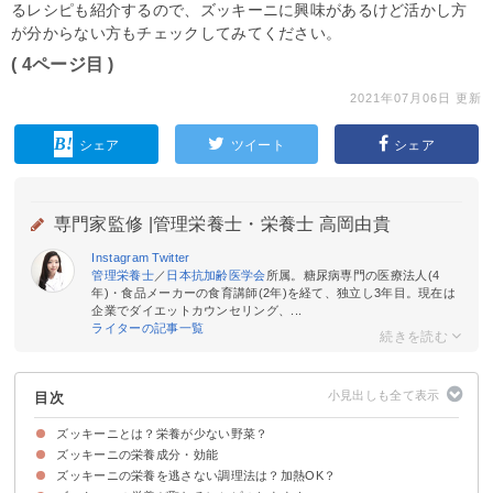
るレシピも紹介するので、ズッキーニに興味があるけど活かし方
が分からない方もチェックしてみてください。
( 4ページ目 )
2021年07月06日 更新
シェア
ツイート
シェア
専門家監修 |
管理栄養士・栄養士 高岡由貴
Instagram
Twitter
管理栄養士
／
日本抗加齢医学会
所属。糖尿病専門の医療法人(4
年)・食品メーカーの食育講師(2年)を経て、独立し3年目。現在は
企業でダイエットカウンセリング、...
ライターの記事一覧
目次
ズッキーニとは？栄養が少ない野菜？
ズッキーニの栄養成分・効能
かぼちゃの仲間の野菜
水分は多いが栄養素はしっかり含まれている
ズッキーニの栄養を逃さない調理法は？加熱OK？
①カリウム
②ビタミンC
③β-カロテン
④ビタミンB2
⑤食物繊維
⑥カルシウム
⑦葉酸