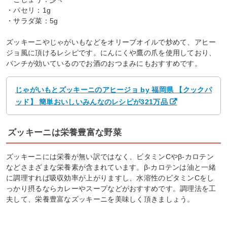
・パセリ：1g
・サラダ菜：5g
ズッキーニやじゃがいもなどをオリーブオイルで炒めて、アヒー
ジョ風に頂けるレシピです。にんにくや鷹の爪を使用しており、
パンチが効いているのでお酒のおつまみにもおすすめです。
じゃがいもとズッキーニのアヒージョ by 福岡県 【クックパ
ッド】 簡単おいしいみんなのレシピが321万品
ズッキーニは栄養豊富な野菜
ズッキーニには栄養が無い訳ではなく、ビタミンCやβ-カロテン
などさまざまな栄養素が含まれています。β-カロテンは油と一緒
に調理すれば吸収効率が上がりますし、水溶性のビタミンCをし
っかり摂るならカレーやスープなどがおすすめです。調理法を工
夫して、栄養豊富なズッキーニを美味しく頂きましょう。