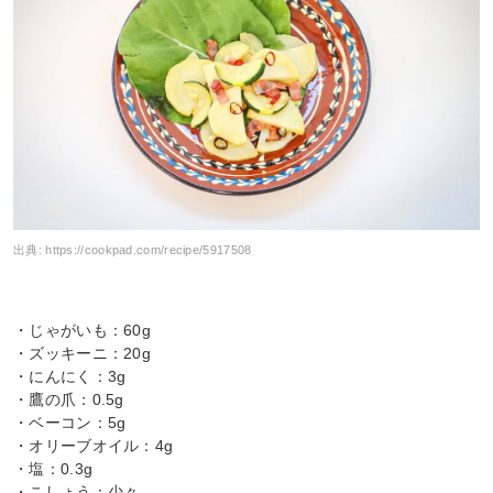
出典:
https://cookpad.com/recipe/5917508
・じゃがいも：60g
・ズッキーニ：20g
・にんにく：3g
・鷹の爪：0.5g
・ベーコン：5g
・オリーブオイル：4g
・塩：0.3g
・こしょう：少々