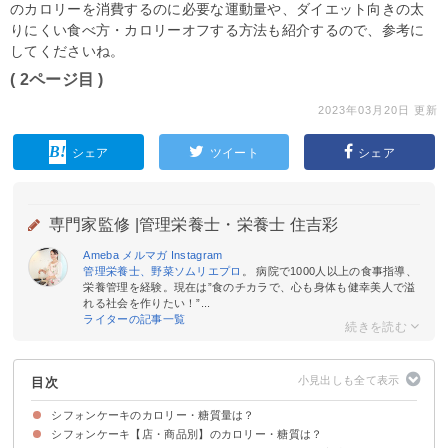
のカロリーを消費するのに必要な運動量や、ダイエット向きの太
りにくい食べ方・カロリーオフする方法も紹介するので、参考に
してくださいね。
( 2ページ目 )
2023年03月20日 更新
シェア
ツイート
シェア
専門家監修 |
管理栄養士・栄養士 住吉彩
Ameba
メルマガ
Instagram
管理栄養士、野菜ソムリエプロ
。 病院で1000人以上の食事指導、
栄養管理を経験。現在は”食のチカラで、心も身体も健幸美人で溢
れる社会を作りたい！”...
ライターの記事一覧
目次
シフォンケーキのカロリー・糖質量は？
シフォンケーキ【店・商品別】のカロリー・糖質は？
シフォンケーキ（ホール・1切れ）のカロリー・糖質
シフォンケーキのカロリー・糖質量をケーキ・パン類と比較
シフォンケーキ（1切れ）のカロリー消費に必要な運動量