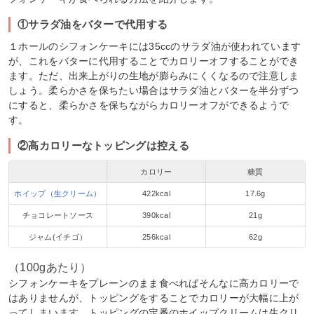
①サラダ油をバターで代用する
１ホールのシフォンケーキには35ccのサラダ油が使われています
が、これをバターに代用することでカロリーオフすることができ
ます。ただ、出来上がりの生地が膨らみにくくなるので注意しま
しょう。柔らかさを保ちたい場合はサラダ油とバターを半分ずつ
にすると、柔らかさを保ちながらカロリーオフができるようで
す。
②高カロリーなトッピングは控える
カロリー
糖質
ホイップ（生クリーム）
422kcal
17.6g
チョコレートソース
390kcal
21g
ジャム(イチゴ）
256kcal
62g
（100gあたり）
シフォンケーキをプレーンのまま食べればそんなに高カロリーで
はありませんが、トッピングをすることでカロリーが大幅に上が
ってしまいます。トッピングの定番のホイップクリームは生クリ