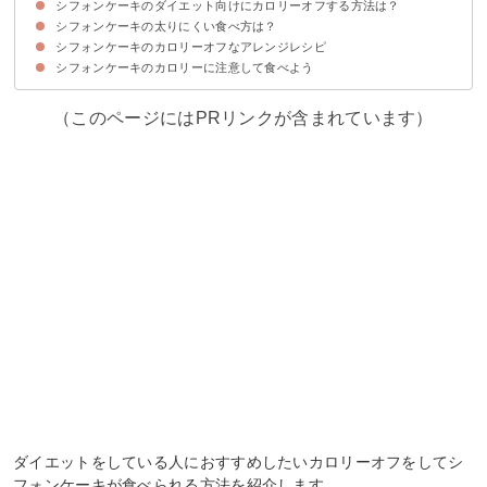
シフォンケーキのダイエット向けにカロリーオフする方法は？
シフォンケーキの太りにくい食べ方は？
①サラダ油をバターで代用する
②高カロリーなトッピングは控える
③手作りをする
④たっぷりのフルーツと一緒にサンドして朝食にする
⑤カロリーオフをされている商品を選ぶ
シフォンケーキのカロリーオフなアレンジレシピ
①夜に食べない
②15時〜18時に食べる
③カロリー０の暖かい飲み物と一緒に食べる
シフォンケーキのカロリーに注意して食べよう
①紅茶のシフォンケーキ（485kcal）
②抹茶と豆腐のシフォンケーキ（962kcal）
③しっとりシフォンケーキ（732kcal）
（このページにはPRリンクが含まれています）
ダイエットをしている人におすすめしたいカロリーオフをしてシ
フォンケーキが食べられる方法を紹介します。