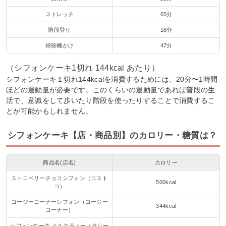
ストレッチ
65分
階段登り
18分
掃除機かけ
47分
（シフォンケーキ1切れ 144kcal あたり）
シフォンケーキ１切れ144kcalを消費するためには、20分〜1時間
ほどの運動量が必要です。このくらいの運動量であれば普段の生
活で、意識をして歩いたり階段を使ったりすることで消費するこ
とが可能かもしれません。
シフォンケーキ【店・商品別】のカロリー・糖質は？
商品名(店名)
カロリー
ストロベリーチョコシフォン（コスト
500kcal
コ）
コージーコーナーシフォン（コージー
344kcal
コーナー）
シフォンケーキ ミルクティー（タリー