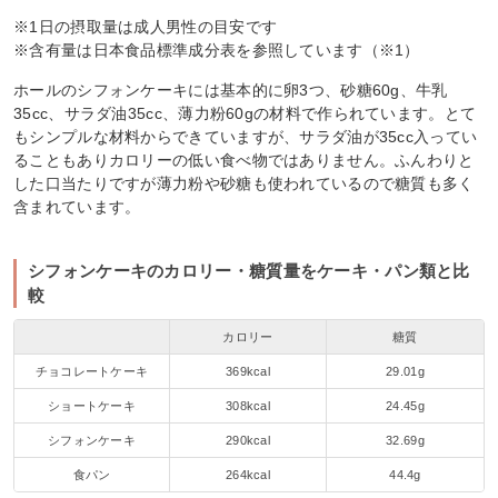
※1日の摂取量は成人男性の目安です
※含有量は日本食品標準成分表を参照しています（※1）
ホールのシフォンケーキには基本的に卵3つ、砂糖60g、牛乳
35cc、サラダ油35cc、薄力粉60gの材料で作られています。とて
もシンプルな材料からできていますが、サラダ油が35cc入ってい
ることもありカロリーの低い食べ物ではありません。ふんわりと
した口当たりですが薄力粉や砂糖も使われているので糖質も多く
含まれています。
シフォンケーキのカロリー・糖質量をケーキ・パン類と比
較
カロリー
糖質
チョコレートケーキ
369kcal
29.01g
ショートケーキ
308kcal
24.45g
シフォンケーキ
290kcal
32.69g
食パン
264kcal
44.4g