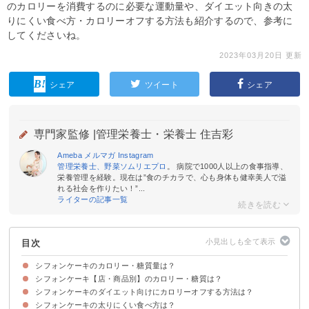
のカロリーを消費するのに必要な運動量や、ダイエット向きの太
りにくい食べ方・カロリーオフする方法も紹介するので、参考に
してくださいね。
2023年03月20日 更新
シェア
ツイート
シェア
専門家監修 |
管理栄養士・栄養士 住吉彩
Ameba
メルマガ
Instagram
管理栄養士、野菜ソムリエプロ
。 病院で1000人以上の食事指導、
栄養管理を経験。現在は”食のチカラで、心も身体も健幸美人で溢
れる社会を作りたい！”...
ライターの記事一覧
目次
シフォンケーキのカロリー・糖質量は？
シフォンケーキ【店・商品別】のカロリー・糖質は？
シフォンケーキ（ホール・1切れ）のカロリー・糖質
シフォンケーキのカロリー・糖質量をケーキ・パン類と比較
シフォンケーキ（1切れ）のカロリー消費に必要な運動量
シフォンケーキのダイエット向けにカロリーオフする方法は？
シフォンケーキの太りにくい食べ方は？
①サラダ油をバターで代用する
②高カロリーなトッピングは控える
③手作りをする
④たっぷりのフルーツと一緒にサンドして朝食にする
⑤カロリーオフをされている商品を選ぶ