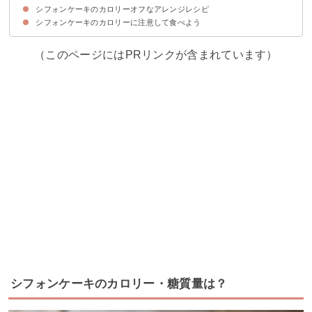
シフォンケーキのカロリーオフなアレンジレシピ
①夜に食べない
②15時〜18時に食べる
③カロリー０の暖かい飲み物と一緒に食べる
シフォンケーキのカロリーに注意して食べよう
①紅茶のシフォンケーキ（485kcal）
②抹茶と豆腐のシフォンケーキ（962kcal）
③しっとりシフォンケーキ（732kcal）
（このページにはPRリンクが含まれています）
シフォンケーキのカロリー・糖質量は？