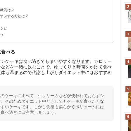
2
・糖質は？
糖質
ン類と比較
な運動量
ーオフする方法は？
する
レシピ
3
よう
に食べる
ォンケーキは食べ過ぎてしまいやすくなります。カロリー
4
ーなどを一緒に飲むことで、ゆっくりと時間をかけて食べ
た体も温まるので代謝も上がりダイエット中にはおすすめ
5
他のケーキに比べて、生クリームなどが使われておらずシ
す。そのためダイエット中どうしてもケーキが食べたくな
やすいケーキです。しかし食感も柔らかくボリュームには
、食べ過ぎには注意しましょう。
6