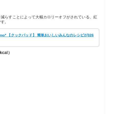
を減らすことによって大幅カロリーオフがされている、紅
です。
temo* 【クックパッド】 簡単おいしいみんなのレシピが326
cal）