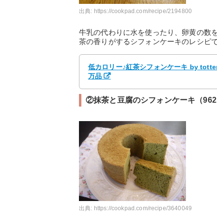
出典:
https://cookpad.com/recipe/2194800
牛乳の代わりに水を使ったり、卵黄の数
茶の香りがするシフォンケーキのレシピ
低カロリー♪紅茶シフォンケーキ by tot
万品
②抹茶と豆腐のシフォンケーキ（962k
出典:
https://cookpad.com/recipe/3640049