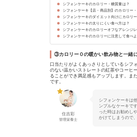
シフォンケーキのカロリー・糖質量は？
シフォンケーキ【店・商品別】のカロリー
シフォンケーキ（ホール・1切れ）のカロリー・
シフォンケーキのカロリー・糖質量をケーキ・パ
シフォンケーキ（1切れ）のカロリー消費に必要
シフォンケーキのダイエット向けにカロリ
シフォンケーキの太りにくい食べ方は？
①サラダ油をバターで代用する
②高カロリーなトッピングは控える
③手作りをする
④たっぷりのフルーツと一緒にサンドして朝食に
⑤カロリーオフをされている商品を選ぶ
シフォンケーキのカロリーオフなアレンジ
①夜に食べない
②15時〜18時に食べる
③カロリー０の暖かい飲み物と一緒に食べる
シフォンケーキのカロリーに注意して食べ
①紅茶のシフォンケーキ（485kcal）
②抹茶と豆腐のシフォンケーキ（962kcal）
③しっとりシフォンケーキ（732kcal）
③カロリー０の暖かい飲み物と一緒
口当たりがよくあっさりとしているシフ
のない温かいストレートの紅茶やコーヒ
ることができ満足感もアップします。ま
です。
シフォンケーキは
ンプルなケーキで
った時はお勧めし
住吉彩
かけてしまうので
管理栄養士