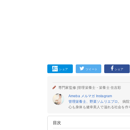
シェア
ツイート
シェア
専門家監修 |
管理栄養士・栄養士 住吉彩
Ameba
メルマガ
Instagram
管理栄養士、野菜ソムリエプロ
。 病
心も身体も健幸美人で溢れる社会を作りた
目次