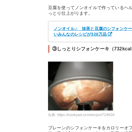
豆腐を使ってノンオイルで作っているヘ
っとり仕上がります。
ノンオイル♫ 抹茶と豆腐のシフォンケーキ
いみんなのレシピが326万品
③しっとりシフォンケーキ（732kca
出典:
https://cookpad.com/recipe/724604
プレーンのシフォンケーキをカロリーオ