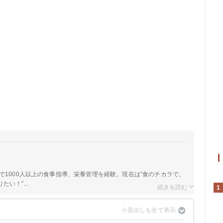
院で1000人以上の食事指導、栄養管理を経験。現在は”食のチカラで、
い！”...
1