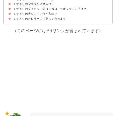
くずきりの栄養成分や効能は？
くずきりのカロリーや糖質をしらたき・春雨などと比較
くずきり（1食分）のカロリー消費に必要な運動量
くずきりのダイエット向けにカロリーオフする方法は？
イソフラボンが豊富
漢方薬の材料にもなっている
くずきりの太りにくい食べ方は？
①黒蜜など甘いトッピングを控える
②食べ過ぎない
くずきりのカロリーに注意して食べよう
①夜に食べない
②主食として食べる
（このページにはPRリンクが含まれています）