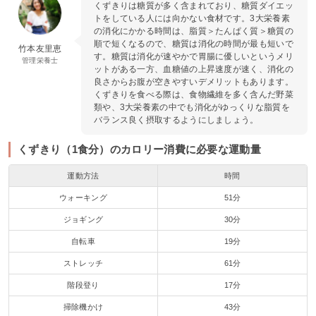
くずきりは糖質が多く含まれており、糖質ダイエッ
トをしている人には向かない食材です。3大栄養素
の消化にかかる時間は、脂質＞たんぱく質＞糖質の
順で短くなるので、糖質は消化の時間が最も短いで
竹本友里恵
す。糖質は消化が速やかで胃腸に優しいというメリ
管理栄養士
ットがある一方、血糖値の上昇速度が速く、消化の
良さからお腹が空きやすいデメリットもあります。
くずきりを食べる際は、食物繊維を多く含んだ野菜
類や、3大栄養素の中でも消化がゆっくりな脂質を
バランス良く摂取するようにしましょう。
くずきり（1食分）のカロリー消費に必要な運動量
運動方法
時間
ウォーキング
51分
ジョギング
30分
自転車
19分
ストレッチ
61分
階段登り
17分
掃除機かけ
43分