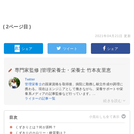
( 2ページ目 )
2021年04月21日 更新
シェア
ツイート
シェア
専門家監修 |
管理栄養士・栄養士 竹本友里恵
Twitter
管理栄養士
の国家資格を取得後、病院に勤務し献立作成や調理に
携わる。現在はエンジニアとして働きながら、栄養サポートや栄
養系メディアの記事監修など行っています。...
ライターの記事一覧
目次
くずきりとは？何が原料？
くずきりのカロリー・糖質量は？
くずきりの原料は「葛」の根
春雨・しらたきなどとの違い