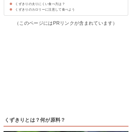
くずきりの太りにくい食べ方は？
①黒蜜など甘いトッピングを控える
②食べ過ぎない
くずきりのカロリーに注意して食べよう
①夜に食べない
②主食として食べる
（このページにはPRリンクが含まれています）
くずきりとは？何が原料？