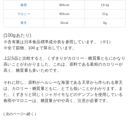
春雨
80kcal
19.1g
マロニー
90kcal
21g
寒天
3kcal
0g
(100gあたり)
※含有量は日本食品標準成分表を参照しています。（※1）
※全て茹物、100ｇで算出しています。
上記5品と比較すると、くずきりがカロリー・糖質量ともにかなり
高いことがわかりました。これは、原料である葛粉のカロリーが
高く、糖質量も多いためです。
それに対し、原料がヘルシーな海藻である天草から作られる寒天
は、カロリー・糖質量ともに、とても低いことがわかります。ま
た、くずきりと同じくジャガイモなどのデンプンを使用している
春雨やマロニーは、糖質量がやや高く、注意が必要です。
( 次のページへ続く )