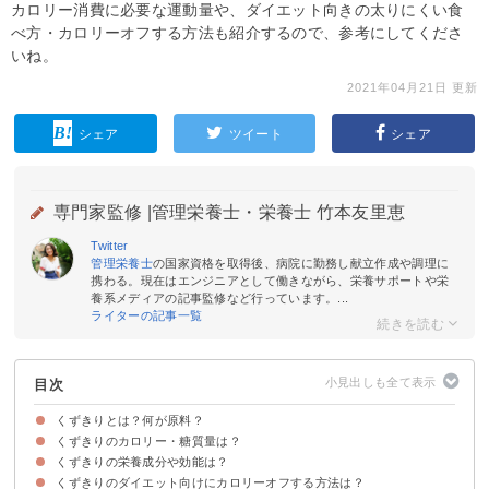
カロリー消費に必要な運動量や、ダイエット向きの太りにくい食
べ方・カロリーオフする方法も紹介するので、参考にしてくださ
いね。
2021年04月21日 更新
シェア
ツイート
シェア
専門家監修 |
管理栄養士・栄養士 竹本友里恵
Twitter
管理栄養士
の国家資格を取得後、病院に勤務し献立作成や調理に
携わる。現在はエンジニアとして働きながら、栄養サポートや栄
養系メディアの記事監修など行っています。...
ライターの記事一覧
目次
くずきりとは？何が原料？
くずきりのカロリー・糖質量は？
くずきりの原料は「葛」の根
春雨・しらたきなどとの違い
くずきりの栄養成分や効能は？
くずきりのカロリーや糖質をしらたき・春雨などと比較
くずきり（1食分）のカロリー消費に必要な運動量
くずきりのダイエット向けにカロリーオフする方法は？
イソフラボンが豊富
漢方薬の材料にもなっている