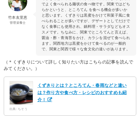
でよく食べられる麺状の食べ物です。関東ではどち
らかというと、ところてん を食べる機会が多いか
と思います。くずきりは黒蜜をかけて和菓子風に食
竹本友里恵
べられることが多いですが、デザートとしてだけで
管理栄養士
なく食事にも使用され、鍋料理・サラダなどもオス
スメです。ちなみに、関東でところてんと言えば、
醤油・酢・青海苔をかけ、カラシを混ぜて食べられ
ます。関西地方は黒蜜をかけて食べるのが一般的
で、関東と関西で様々な食文化の違いがあります。
（＊くずきりについて詳しく知りたい方はこちらの記事を読んで
みてください。）
くずきりとは？ところてん・春雨などと違い
は？作り方や食べ方・レシピのおすすめも紹
介！
出典: ちそう