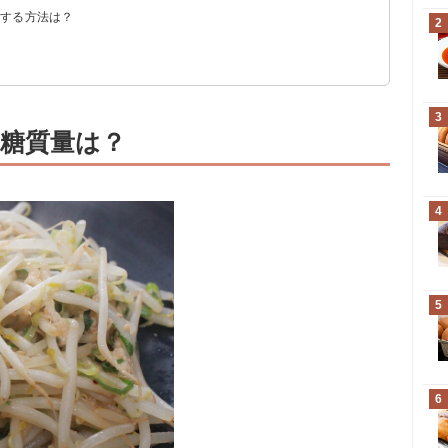
フする方法は？
2
）
3
糖質量は？
4
5
6