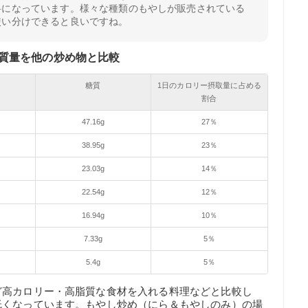
料になっています。様々な種類のもやしが販売されている
使い分けできると良いですね。
質量を他の炒め物と比較
糖質
1日のカロリー摂取量に占める
割合
47.16g
27％
38.95g
23％
23.03g
14％
22.54g
12％
16.94g
10％
7.33g
5％
5.4g
5％
ど高カロリー・高脂質な食材を入れる料理などと比較し
低くなっています。もやし炒め（にら＆もやしのみ）の場