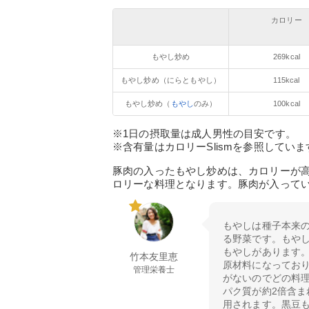
カロリー
もやし炒め
269kcal
もやし炒め（にらともやし）
115kcal
もやし炒め（
もやし
のみ）
100kcal
※1日の摂取量は成人男性の目安です。
※含有量はカロリーSlismを参照していま
豚肉の入ったもやし炒めは、カロリーが
ロリーな料理となります。豚肉が入って
もやしは種子本来
る野菜です。もや
もやしがあります
竹本友里恵
原材料になってお
管理栄養士
がないのでどの料
パク質が約2倍含
用されます。黒豆