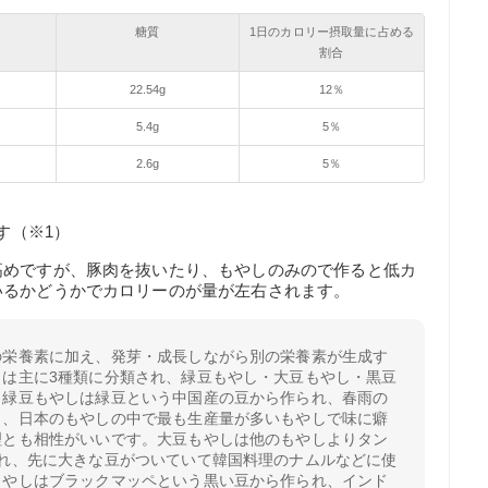
糖質
1日のカロリー摂取量に占める
割合
22.54g
12％
5.4g
5％
2.6g
5％
す（※1）
高めですが、豚肉を抜いたり、もやしのみので作ると低カ
いるかどうかでカロリーのが量が左右されます。
の栄養素に加え、発芽・成長しながら別の栄養素が生成す
しは主に3種類に分類され、緑豆もやし・大豆もやし・黒豆
。緑豆もやしは緑豆という中国産の豆から作られ、春雨の
り、日本のもやしの中で最も生産量が多いもやしで味に癖
理とも相性がいいです。大豆もやしは他のもやしよりタン
まれ、先に大きな豆がついていて韓国料理のナムルなどに使
もやしはブラックマッペという黒い豆から作られ、インド