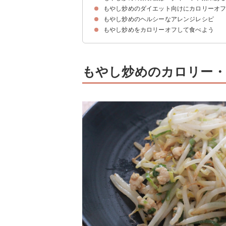
もやし炒めのダイエット向けにカロリーオ
①ビタミンB1
②食物繊維
もやし炒めのヘルシーなアレンジレシピ
①調味油を控える
②豚肉の量を減らす
もやし炒めをカロリーオフして食べよう
①ピンクが華やか 桜えびのもやし炒め（54kcal
②春雨入り中華風もやし炒め（206kcal）
もやし炒めのカロリー・