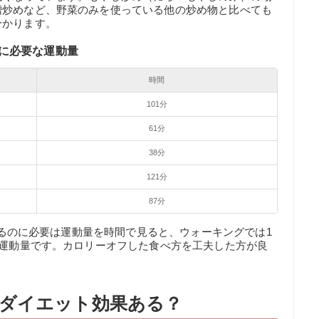
噌炒めなど、野菜のみを使っている他の炒め物と比べても
分かります。
に必要な運動量
時間
101分
61分
38分
121分
87分
費するのに必要は運動量を時間で見ると、ウォーキングでは1
な運動量です。カロリーオフした食べ方を工夫した方が良
ダイエット効果ある？