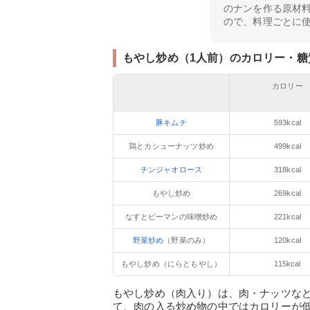
のナンを作る原材
ので、料理ごとに
もやし炒め（1人前）のカロリー・糖
カロリー
豚キムチ
593kcal
鶏とカシューナッツ炒め
499kcal
チンジャオロース
318kcal
もやし炒め
269kcal
なすとピーマンの味噌炒め
221kcal
野菜炒め
（野菜のみ）
120kcal
もやし炒め（にらともやし）
115kcal
もやし炒め（肉入り）は、肉・ナッツな
て、肉の入る炒め物の中ではカロリーが