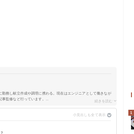
に勤務し献立作成や調理に携わる。現在はエンジニアとして働きなが
事監修など行っています。...
1
る？
炒め物と比較
動量