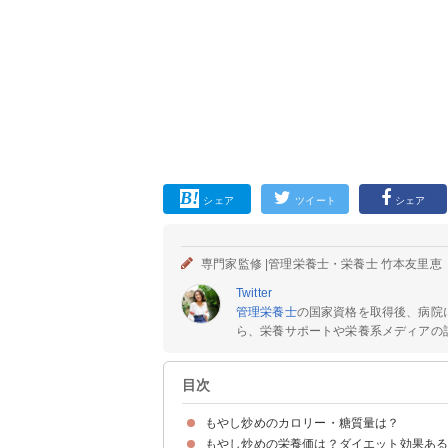
シェア
ツイート
シェア
専門家監修 |
管理栄養士・栄養士 竹本友里恵
Twitter
管理栄養士
の国家資格を取得後、病院
ら、栄養サポートや栄養系メディアの記
目次
もやし炒めのカロリー・糖質量は？
もやし炒めの栄養価は？ダイエット効果あ
もやし炒め（1人前）のカロリー・糖質量
もやし炒め（1人前）のカロリー・糖質量を他の
もやし炒め（1人前）のカロリー消費に必要な運