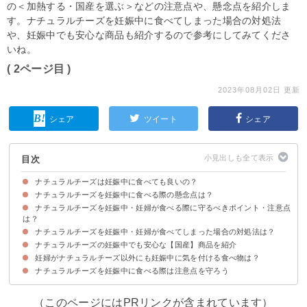
の＜加熱する・国産を選ぶ＞などの注意点や、懸念点を紹介しま
す。ナチュラルチーズを妊娠中に食べてしまった場合の対処法
や、妊娠中でも安心な商品も紹介するので参考にしてみてくださ
いね。
( 2ページ目 )
2023年08月02日 更新
シェア
ツイート
シェア
目次
ナチュラルチーズは妊娠中に食べても良いの？
ナチュラルチーズを妊娠中に食べる際の懸念点は？
ナチュラルチーズを妊娠中に食べる際は注意点を守れば大丈夫
ナチュラルチーズを妊娠中・妊婦が食べる際に守るべきポイント・注意点
ナチュラルチーズを妊娠中に食べる際はリステリア菌に注意が必要
は？
ナチュラルチーズを妊娠中・妊婦が食べてしまった場合の対処法は？
①加熱する
②生で食べる場合は必ず国産の商品を選ぶ
③プロセスチーズを選ぶのが安心
ナチュラルチーズの妊娠中でも安心な【国産】商品を紹介
体調に異変があれば医療機関を受診しよう
妊婦がナチュラルチーズ以外にも妊娠中に気を付ける食べ物は？
①チーズ工房NEEDS ナチュラルチーズ４点セット｜4,980円
②ASUKAのチーズ工房 ナチュラルチーズ 5点セット｜5,480円
③国産ナチュラルゴーダチーズ 250g｜1,134円
ナチュラルチーズを妊娠中に食べる際は注意点を守ろう
（このページにはPRリンクが含まれています）