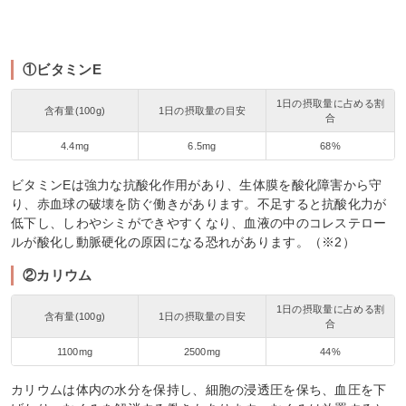
①ビタミンE
1日の摂取量に占める割
含有量(100g)
1日の摂取量の目安
合
4.4mg
6.5mg
68%
ビタミンEは強力な抗酸化作用があり、生体膜を酸化障害から守
り、赤血球の破壊を防ぐ働きがあります。不足すると抗酸化力が
低下し、しわやシミができやすくなり、血液の中のコレステロー
ルが酸化し動脈硬化の原因になる恐れがあります。（※2）
②カリウム
1日の摂取量に占める割
含有量(100g)
1日の摂取量の目安
合
1100mg
2500mg
44%
カリウムは体内の水分を保持し、細胞の浸透圧を保ち、血圧を下