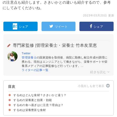
の注意点も紹介します。さきいかとの違いも紹介するので、参考
にしてみてくださいね。
2023年03月20日 更新
シェア
ツイート
シェア
専門家監修 |
管理栄養士・栄養士 竹本友里恵
Twitter
管理栄養士
の国家資格を取得後、病院に勤務し献立作成や調理に
携わる。現在はエンジニアとして働きながら、栄養サポートや栄
養系メディアの記事監修など行っています。...
ライターの記事一覧
目次
するめはどんな食材？さきいかと違う？
するめの栄養素と効果・効能
「するめ」と「さきいか」の違い
するめの食べ過ぎはに注意？理由は？
①ビタミンE
②カリウム
③亜鉛
④ナイアシン
⑤タンパク質
⑥マグネシウム
⑦DHA（ドコサヘキサエン）
⑧タウリン
するめは栄養豊富な食材
①塩分の過剰摂取
②消化が悪いため下痢・便秘を起こす