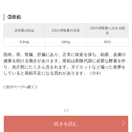
③亜鉛
1日の摂取量に占める割
含有量(100g)
1日の摂取量の目安
合
5.4mg
10mg
54%
筋肉、骨、腎臓、肝臓にあり、正常に味覚を保ち、粘膜、皮膚の
健康を助ける働きがあります。亜鉛は新陳代謝に必要な酵素を作
り、魚介類にたくさん含まれます。ダイエットなど偏った食事を
していると亜鉛不足になる恐れがあります。（※4）
( 次のページへ続く )
1/3
続きを読む