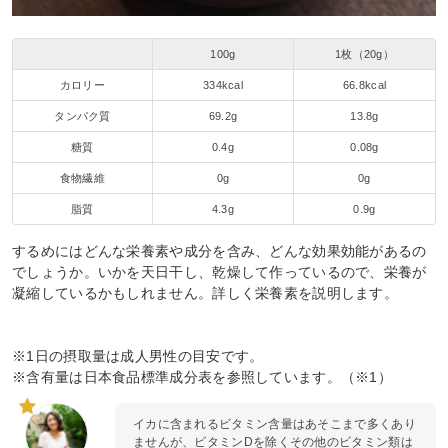
100g
1枚（20g）
カロリー
334kcal
66.8kcal
タンパク質
69.2g
13.8g
糖質
0.4g
0.08g
食物繊維
0g
0g
脂質
4.3g
0.9g
するめにはどんな栄養素や成分を含み、どんな効果効能があるの
でしょうか。いかを天日干し、乾燥して作っているので、栄養が
凝縮しているかもしれません。詳しく栄養素を説明します。
※1日の摂取量は成人男性の目安です。
※含有量は日本食品標準成分表を参照しています。（※1）
イカに含まれるビタミン含量はあそこまで多くあり
ませんが、ビタミンDを除くその他のビタミン類は