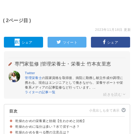
( 2ページ目 )
2023年11月18日 更新
シェア
ツイート
シェア
専門家監修 |
管理栄養士・栄養士 竹本友里恵
Twitter
管理栄養士
の国家資格を取得後、病院に勤務し献立作成や調理に
携わる。現在はエンジニアとして働きながら、栄養サポートや栄
養系メディアの記事監修など行っています。...
ライターの記事一覧
目次
乾燥わかめの栄養素と効能【生わかめと比較】
乾燥わかめに塩分は多い？水で戻すべき？
①食物繊維
②ヨウ素
③ビタミンK
④マグネシウム
乾燥わかめを食べる際の注意点は？
乾燥わかめは戻さず使って問題ない
乾燥わかめの戻し方