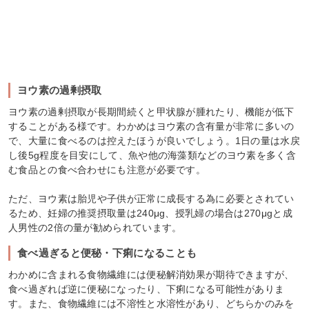
ヨウ素の過剰摂取
ヨウ素の過剰摂取が長期間続くと甲状腺が腫れたり、機能が低下
することがある様です。わかめはヨウ素の含有量が非常に多いの
で、大量に食べるのは控えたほうが良いでしょう。1日の量は水戻
し後5g程度を目安にして、魚や他の海藻類などのヨウ素を多く含
む食品との食べ合わせにも注意が必要です。
ただ、ヨウ素は胎児や子供が正常に成長する為に必要とされてい
るため、妊婦の推奨摂取量は240μg、授乳婦の場合は270μgと成
人男性の2倍の量が勧められています。
食べ過ぎると便秘・下痢になることも
わかめに含まれる食物繊維には便秘解消効果が期待できますが、
食べ過ぎれば逆に便秘になったり、下痢になる可能性がありま
す。また、食物繊維には不溶性と水溶性があり、どちらかのみを