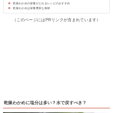
乾燥わかめの栄養がとれるレシピのおすすめ
ヨウ素の過剰摂取
食べ過ぎると便秘・下痢になることも
乾燥わかめは栄養豊富な食材
①わかめとたけのこの白和え
②豚肉のわかめ巻き
③わかめご飯
（このページにはPRリンクが含まれています）
乾燥わかめに塩分は多い？水で戻すべき？