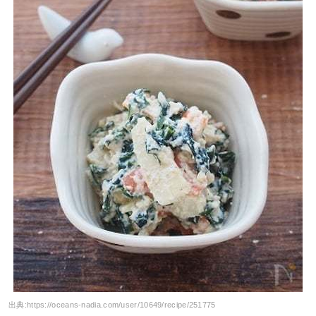
出典:
https://oceans-nadia.com/user/10649/recipe/251775