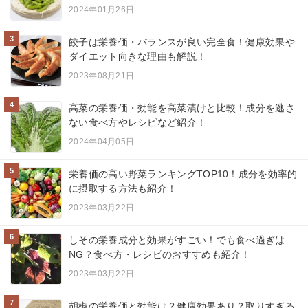
2024年01月26日
3
餃子は栄養価・バランスが良い完全食！健康効果や
ダイエット向きな理由も解説！
2023年08月21日
4
高菜の栄養価・効能を高菜漬けと比較！成分を逃さ
ない食べ方やレシピなど紹介！
2024年04月05日
5
栄養価の高い野菜ランキングTOP10！成分を効率的
に摂取する方法も紹介！
2023年03月22日
6
しその栄養成分と効果がすごい！でも食べ過ぎは
NG？食べ方・レシピのおすすめも紹介！
2023年03月22日
7
胡椒の栄養価と効能は？健康効果あり？取りすぎる