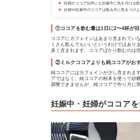
妊婦がココア以外にも妊娠中に気を付ける
①森永純ココア
②牛乳屋さんのミルクココア
③バンホーテンミルクココア 糖質60％オフ
妊婦や妊娠中のココアは飲み方に気をつけ
①ココアを飲む量は1日に2〜4杯が目
ココアにカフェインはあまり含まれてい
くさん飲んでもいいというわけではあり
多く含まれます。ココアばかり飲むのは控
②ミルクココアよりも純ココアがお
純ココアにはカフェインが少し含まれま
アではなく、純ココアの粉末を使って砂
調整できませんが、純ココアで作り方に
妊娠中・妊婦がココアを