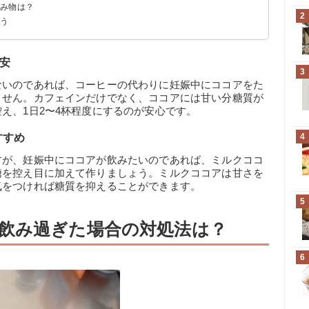
飲み物は？
2
よう
安
3
ないのであれば、コーヒーの代わりに妊娠中にココアをた
ません。カフェインだけでなく、ココアには甘い分糖質が
え、1日2〜4杯程度にするのが安心です。
すすめ
4
すが、妊娠中にココアが飲みたいのであれば、ミルクココ
糖を控え目に加えて作りましょう。ミルクココアは甘さを
気をつければ糖質を抑えることができます。
5
飲み過ぎた場合の対処法は？
6