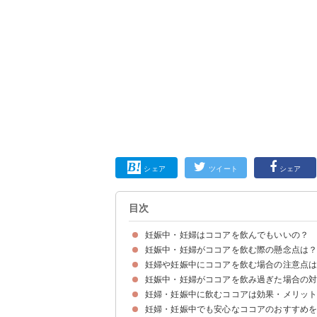
シェア
ツイート
シェア
目次
妊娠中・妊婦はココアを飲んでもいいの？
妊娠中・妊婦がココアを飲む際の懸念点は
妊娠中のココアは飲み方に気をつければ大丈夫
妊婦や妊娠中にココアを飲む場合の注意点は
①カフェイン
②糖質の過剰摂取による妊娠糖尿病のリスク
妊娠中・妊婦がココアを飲み過ぎた場合の
①ココアを飲む量は1日に2〜4杯が目安
②ミルクココアよりも純ココアがおすすめ
妊婦・妊娠中に飲むココアは効果・メリッ
心配な場合は病院に行くのが安心
妊婦・妊娠中でも安心なココアのおすすめ
①鉄分による貧血予防
②食物繊維による便秘改善
③ポリフェノールによるアンチエイジング効果