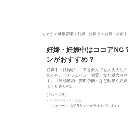
ちそう
>
健康管理
>
妊婦・妊娠中
> 妊婦・妊娠
妊婦・妊娠中はココアNG
ンがおすすめ？
妊娠中・妊婦がココアを飲んでも大丈夫なの
のかを、〈カフェイン・糖質〉など懸念点や
す。〈便秘解消・貧血予防〉など効果や妊婦
てくださいね。
( 2ページ目 )
2023年08月05日 更新
（このページにはPRリンクが含まれています）