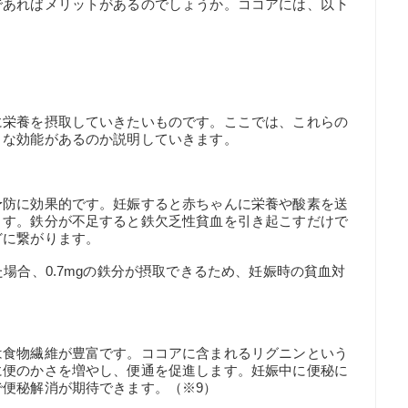
であればメリットがあるのでしょうか。ココアには、以下
に栄養を摂取していきたいものです。ここでは、これらの
うな効能があるのか説明していきます。
予防に効果的です。妊娠すると赤ちゃんに栄養や酸素を送
ます。鉄分が不足すると鉄欠乏性貧血を引き起こすだけで
どに繋がります。
場合、0.7mgの鉄分が摂取できるため、妊娠時の貧血対
は食物繊維が豊富です。ココアに含まれるリグニンという
に便のかさを増やし、便通を促進します。妊娠中に便秘に
便秘解消が期待できます。（※9）