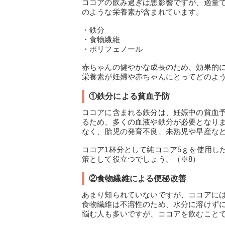
ココアの飲み過ぎは悪影響ですが、適量
のような栄養素が含まれています。
・鉄分
・食物繊維
・ポリフェノール
赤ちゃんの健やかな成長のため、効果的
栄養素が妊婦や赤ちゃんにとってどのよ
①鉄分による貧血予防
ココアに含まれる鉄分は、妊娠中の貧血
るため、多くの血液や鉄分が必要となり
なく、胎児の発育不良、未熟児や早産な
ココア1杯分として純ココア5ｇを使用した
策として役立つでしょう。（※8）
②食物繊維による便秘改善
あまり知られていないですが、ココアに
食物繊維は不溶性のため、水分に溶けず
悩む人も多いですが、ココアを飲むことで