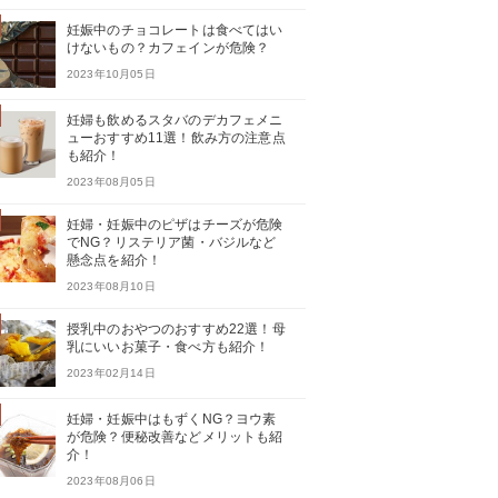
妊娠中のチョコレートは食べてはい
けないもの？カフェインが危険？
2023年10月05日
妊婦も飲めるスタバのデカフェメニ
ューおすすめ11選！飲み方の注意点
も紹介！
2023年08月05日
妊婦・妊娠中のピザはチーズが危険
でNG？リステリア菌・バジルなど
懸念点を紹介！
2023年08月10日
授乳中のおやつのおすすめ22選！母
乳にいいお菓子・食べ方も紹介！
2023年02月14日
妊婦・妊娠中はもずくNG？ヨウ素
が危険？便秘改善などメリットも紹
介！
2023年08月06日