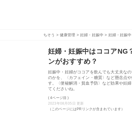
ちそう
>
健康管理
>
妊婦・妊娠中
> 妊婦・妊娠
妊婦・妊娠中はココアNG
ンがおすすめ？
妊娠中・妊婦がココアを飲んでも大丈夫なの
のかを、〈カフェイン・糖質〉など懸念点や
す。〈便秘解消・貧血予防〉など効果や妊婦
てくださいね。
( 4ページ目 )
2023年08月05日 更新
（このページにはPRリンクが含まれています）