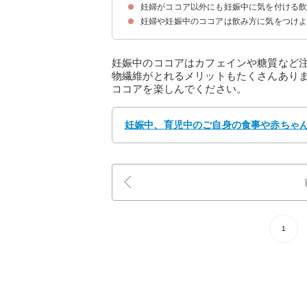
妊婦がココア以外にも妊娠中に気を付ける
①森永純ココア
②牛乳屋さんのミルクココア
③バンホーテンミルクココア 糖質60％オフ
妊婦や妊娠中のココアは飲み方に気をつけ
妊娠中のココアはカフェインや糖質など
物繊維がとれるメリットもたくさんあり
ココアを楽しんでください。
妊娠中、育児中のご自身の食事や赤ちゃん
1