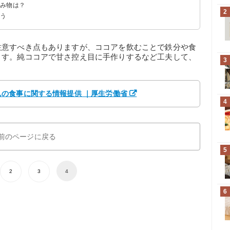
飲み物は？
2
よう
注意すべき点もありますが、ココアを飲むことで鉄分や食
ます。純ココアで甘さ控え目に手作りするなど工夫して、
3
の食事に関する情報提供 ｜厚生労働省
4
前のページに戻る
5
2
3
4
6