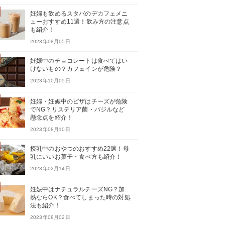
妊婦も飲めるスタバのデカフェメニ
ューおすすめ11選！飲み方の注意点
も紹介！
2023年08月05日
妊娠中のチョコレートは食べてはい
けないもの？カフェインが危険？
2023年10月05日
妊婦・妊娠中のピザはチーズが危険
でNG？リステリア菌・バジルなど
懸念点を紹介！
2023年08月10日
授乳中のおやつのおすすめ22選！母
乳にいいお菓子・食べ方も紹介！
2023年02月14日
妊娠中はナチュラルチーズNG？加
熱ならOK？食べてしまった時の対処
法も紹介！
2023年08月02日