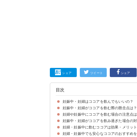
シェア
ツイート
シェア
目次
妊娠中・妊婦はココアを飲んでもいいの？
妊娠中・妊婦がココアを飲む際の懸念点は
妊娠中のココアは飲み方に気をつければ大丈夫
妊婦や妊娠中にココアを飲む場合の注意点は
①カフェイン
②糖質の過剰摂取による妊娠糖尿病のリスク
妊娠中・妊婦がココアを飲み過ぎた場合の
①ココアを飲む量は1日に2〜4杯が目安
②ミルクココアよりも純ココアがおすすめ
妊婦・妊娠中に飲むココアは効果・メリッ
心配な場合は病院に行くのが安心
妊婦・妊娠中でも安心なココアのおすすめ
①鉄分による貧血予防
②食物繊維による便秘改善
③ポリフェノールによるアンチエイジング効果