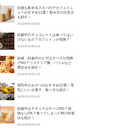
妊婦も飲めるスタバのデカフェメニ
ューおすすめ11選！飲み方の注意点
も紹介！
2023年08月05日
妊娠中のチョコレートは食べてはい
けないもの？カフェインが危険？
2023年10月05日
妊婦・妊娠中のピザはチーズが危険
でNG？リステリア菌・バジルなど
懸念点を紹介！
2023年08月10日
授乳中のおやつのおすすめ22選！母
乳にいいお菓子・食べ方も紹介！
2023年02月14日
妊娠中はナチュラルチーズNG？加
熱ならOK？食べてしまった時の対処
法も紹介！
2023年08月02日