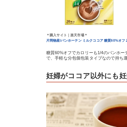
＊購入サイト｜楽天市場＊
片岡物産/バンホーテン ミルクココア 糖質60%オフ 
糖質60%オフでカロリーも1/4のバン
で、手軽な分包個包装タイプなので持ち
妊婦がココア以外にも妊