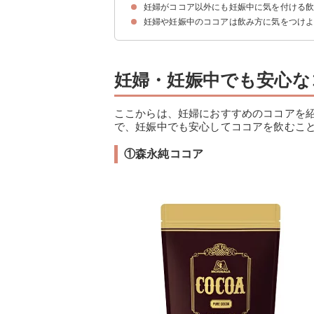
妊婦がココア以外にも妊娠中に気を付ける
①森永純ココア
②牛乳屋さんのミルクココア
③バンホーテンミルクココア 糖質60％オフ
妊婦や妊娠中のココアは飲み方に気をつけ
妊婦・妊娠中でも安心な
ここからは、妊婦におすすめのココアを
で、妊娠中でも安心してココアを飲むこ
①森永純ココア