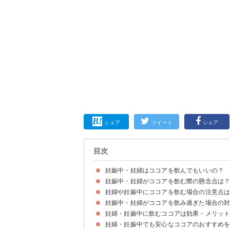
シェア
ツイート
シェア
目次
妊娠中・妊婦はココアを飲んでもいいの？
妊娠中・妊婦がココアを飲む際の懸念点は
妊娠中のココアは飲み方に気をつければ大丈夫
妊婦や妊娠中にココアを飲む場合の注意点は
①カフェイン
②糖質の過剰摂取による妊娠糖尿病のリスク
妊娠中・妊婦がココアを飲み過ぎた場合の
①ココアを飲む量は1日に2〜4杯が目安
②ミルクココアよりも純ココアがおすすめ
妊婦・妊娠中に飲むココアは効果・メリッ
心配な場合は病院に行くのが安心
妊婦・妊娠中でも安心なココアのおすすめ
①鉄分による貧血予防
②食物繊維による便秘改善
③ポリフェノールによるアンチエイジング効果