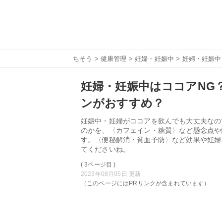
ちそう
>
健康管理
>
妊婦・妊娠中
> 妊婦・妊娠
妊婦・妊娠中はココアNG
ンがおすすめ？
妊娠中・妊婦がココアを飲んでも大丈夫なの
のかを、〈カフェイン・糖質〉など懸念点や
す。〈便秘解消・貧血予防〉など効果や妊婦
てくださいね。
( 3ページ目 )
2023年08月05日 更新
（このページにはPRリンクが含まれています）