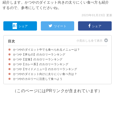
紹介します。かつやのダイエット向きの太りにくい食べ方も紹介
するので、参考にしてくださいね。
2023年01月23日 更新
シェア
ツイート
シェア
目次
かつやのダイエット中でも食べられるメニューは？
かつや【丼もの】のカロリーランキング
5位：ヒレカツ定食（1203kcal）
4位：ソースカツ丼（梅）（1149kcal）
3位：カツ丼（梅）（1127kcal）
2位：ヒレカツ丼（1126kcal）
1位：とん汁定食（1056kcal）
かつや【定食】のカロリーランキング
【丼もの】メニュー選びのポイント
かつや【カレー系】のカロリーランキング
【定食】メニュー選びのポイント
かつや【サイドメニュー】のカロリーランキング
【カレー系】メニュー選びのポイント
かつやのダイエット向けに太りにくい食べ方は？
【サイド】メニュー選びのポイント
かつやのカロリーに注意して食べよう
①食事前に野菜・サラダを食べる
②定食のご飯を少なめにする
③サイドメニューを活用する
（このページにはPRリンクが含まれています）