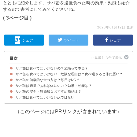
とともに紹介します。サバ缶を適量食べた時の効果・効能も紹介
するので参考にしてみてくださいね。
( 3ページ目 )
2023年01月12日 更新
シェア
ツイート
シェア
目次
サバ缶は食べてはいけないの？危険って本当？
サバ缶を食べてはいけない・危険な理由は？食べ過ぎると体に悪い？
サバ缶の健康的な食べ方は？毎日はNG？
懸念点①寄生虫「アニサキス」の混入の可能性
懸念点②カロリー・塩分やプリン体の摂り過ぎ
懸念点③缶のBPA（コーティング剤）
懸念点④水銀
サバ缶は適量であれば体にいい？効果・効能は？
サバ缶は1日あたり1缶までを目安にする
サバ缶の安全・無添加なおすすめ商品は？
サバ缶は食べてはいけない訳ではない
①食塩不使用サバ缶詰 伊藤食品 国産鯖 1ケース(24缶セット)（5,724円）
②さば缶 味付 190g【創健社】（324円）
③若狭 田村長 鯖の缶詰 醤油味（昆布入）135g（540円）
（このページにはPRリンクが含まれています）