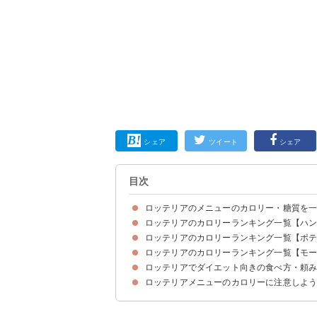
シェア
ツイート
シェア
目次
ロッテリアのメニューのカロリー・糖質を
ロッテリアのカロリーランキング一覧【ハ
ロッテリアのカロリーランキング一覧【ポ
絶品チーズバーガー（450kcal/360円）
エビバーガー（486kcal/360円）
ロッテリアクラシックバーガー（779kcal/680円)
ロッテリアのカロリーランキング一覧【モ
フレンチフライポテト（210kcal～/170円～）
チキンからあげっと（201kcal～/140円～）
チーズスティック（210kcal～/180円～）
ロッテリアでダイエット向きの食べ方・頼
ソイ野菜ハンバーガー（260kcal/370円）
たまご焼きバーガー（290kcal/250円）
ロッテリアメニューのカロリーに注意しよ
①ゆっくり食べる
②水分でおなかを膨らます
③組み合わせを工夫する