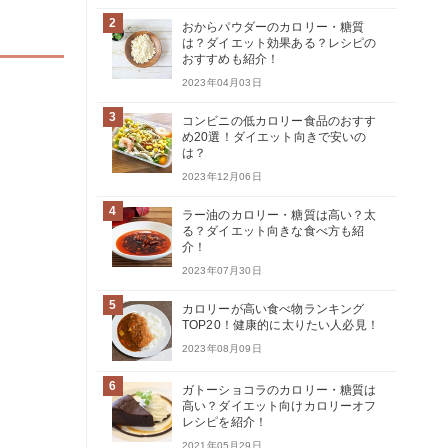
2
おからパウダーのカロリー・糖質
は？ダイエット効果ある？レシピの
おすすめも紹介！
2023年04月03日
3
コンビニの低カロリー食品のおすす
め20選！ダイエット向きで安いの
は？
2023年12月06日
4
ラー油のカロリー・糖質は高い？太
る？ダイエット向きな食べ方も紹
介！
2023年07月30日
5
カロリーが高い食べ物ランキング
TOP20！健康的に太りたい人必見！
2023年08月09日
6
ガトーショコラのカロリー・糖質は
高い？ダイエット向けカロリーオフ
レシピを紹介！
2021年05月29日