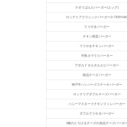
ナポリぱんだバーガー(エッグ)
ロッテリアクラシックバーガーJr.TERIYAK
てりやきバーガー
チキン南蛮バーガー
てりやきチキンバーガー
半熟タマてりバーガー
アボカドタルタルエビバーガー
絶品チーズバーガー
神戸牛ハンバーグステーキバーガー
ロッテリアダブルチーズバーガー
ハニーマスタードチキンフィレバーガー
ダブルてりやきバーガー
3種のとろけるチーズの絶品チーズバーガ