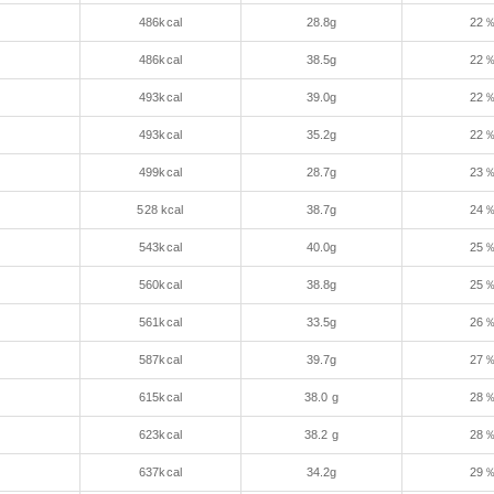
486kcal
28.8g
22
486kcal
38.5g
22
493kcal
39.0g
22
493kcal
35.2g
22
ー
499kcal
28.7g
23
528 kcal
38.7g
24
543kcal
40.0g
25
560kcal
38.8g
25
561kcal
33.5g
26
587kcal
39.7g
27
615kcal
38.0 g
28
623kcal
38.2 g
28
637kcal
34.2g
29