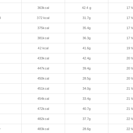
363kcal
42.4 g
17
I
372 kcal
31.7g
17
375kcal
35.4g
17
381kcal
36.3g
17
42 kcal
41.6g
19
433kcal
42.4g
20
447kcal
39.4g
20
450kcal
28.5g
20
451kcal
34.0g
21
454kcal
33.4g
21
472kcal
40.7g
21
482kcal
37.7g
22
ー
483kcal
28.6g
22