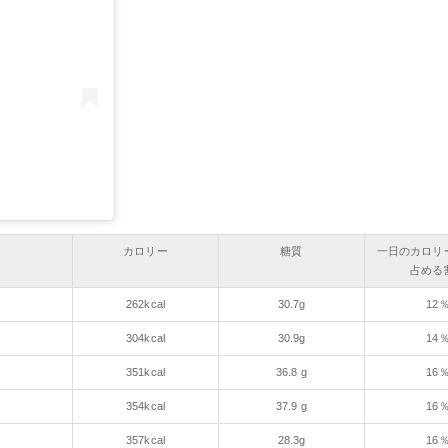
カロリー
糖質
一日のカロリ
占める
262kcal
30.7g
12
304kcal
30.9g
14
351kcal
36.8 g
16
354kcal
37.9 g
16
357kcal
28.3g
16