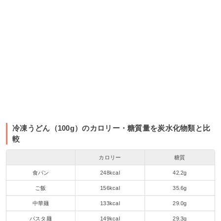
冷凍うどん（100g）のカロリー・糖質量を炭水化物類と比
較
カロリー
糖質
食パン
248kcal
42.2g
ご飯
156kcal
35.6g
中華麺
133kcal
29.0g
パスタ麺
149kcal
29.3g