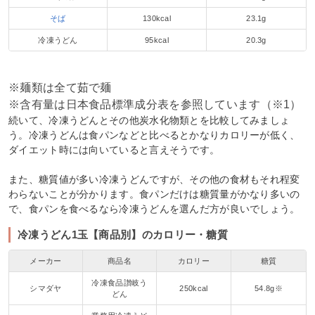
そば
130kcal
23.1g
冷凍うどん
95kcal
20.3g
※麺類は全て茹で麺
※含有量は日本食品標準成分表を参照しています（※1）
続いて、冷凍うどんとその他炭水化物類とを比較してみましょ
う。冷凍うどんは食パンなどと比べるとかなりカロリーが低く、
ダイエット時には向いていると言えそうです。
また、糖質値が多い冷凍うどんですが、その他の食材もそれ程変
わらないことが分かります。食パンだけは糖質量がかなり多いの
で、食パンを食べるなら冷凍うどんを選んだ方が良いでしょう。
冷凍うどん1玉【商品別】のカロリー・糖質
メーカー
商品名
カロリー
糖質
冷凍食品讃岐う
シマダヤ
250kcal
54.8g※
どん