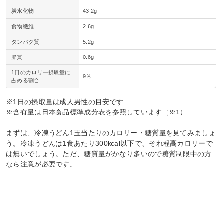
炭水化物
43.2g
食物繊維
2.6g
タンパク質
5.2g
脂質
0.8g
1日のカロリー摂取量に
9％
占める割合
※1日の摂取量は成人男性の目安です
※含有量は日本食品標準成分表を参照しています（※1）
まずは、冷凍うどん1玉当たりのカロリー・糖質量を見てみましょ
う。冷凍うどんは1食あたり300kcal以下で、それ程高カロリーで
は無いでしょう。ただ、糖質量がかなり多いので糖質制限中の方
なら注意が必要です。