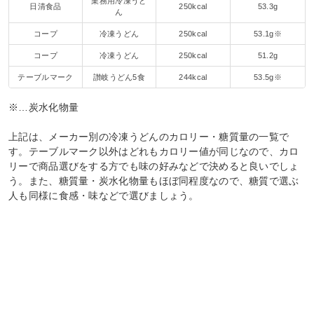
業務用冷凍うど
日清食品
250kcal
53.3g
ん
コープ
冷凍うどん
250kcal
53.1g※
コープ
冷凍うどん
250kcal
51.2g
テーブルマーク
讃岐うどん5食
244kcal
53.5g※
※…炭水化物量
上記は、メーカー別の冷凍うどんのカロリー・糖質量の一覧で
す。テーブルマーク以外はどれもカロリー値が同じなので、カロ
リーで商品選びをする方でも味の好みなどで決めると良いでしょ
う。また、糖質量・炭水化物量もほぼ同程度なので、糖質で選ぶ
人も同様に食感・味などで選びましょう。