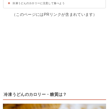
冷凍うどんのカロリーに注意して食べよう
①天ぷらのようなトッピングは控える
②サラダなど野菜で食物繊維を摂取する
③コシのあるうどんを食べる
④冷製うどんにする
⑤ネギをトッピングする
⑥主食をうどんに置き換える
⑦つゆを飲まない
（このページにはPRリンクが含まれています）
冷凍うどんのカロリー・糖質は？