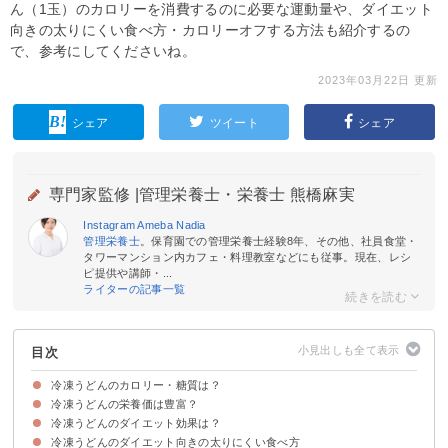
ん（1玉）のカロリーを消費するのに必要な運動量や、ダイエット
向きの太りにくい食べ方・カロリーオフする方法も紹介するの
で、参考にしてくださいね。
2023年03月22日 更新
シェア
ツイート
シェア
専門家監修 |
管理栄養士・栄養士 熊橋麻実
Instagram
Ameba
Nadia
管理栄養士
。保育園での管理栄養士経験8年、その他、社員食堂・
タワーマンション内カフェ・料理教室などにも従事。現在、レシ
ピ提供や講師・...
ライターの記事一覧
目次
冷凍うどんのカロリー・糖質は？
冷凍うどんの栄養価は豊富？
冷凍うどん（1玉:200g）のカロリー・糖質
冷凍うどん（100g）のカロリー・糖質量を炭水化物類と比較
冷凍うどん1玉【商品別】のカロリー・糖質
冷凍うどん（1玉）のカロリー消費に必要な運動量
冷凍うどんのダイエット効果は？
ビタミン・ミネラル類は少ない
冷凍うどんのダイエット向きの太りにくい食べ方
①タンパク質｜基礎代謝の向上
②アリシン｜脂肪燃焼効果
③食物繊維｜整腸作用
④アミラーゼ・リパーゼ｜でんぷん・脂肪の分解