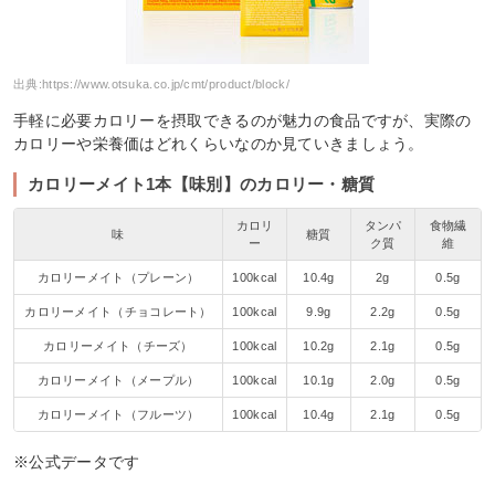
出典:
https://www.otsuka.co.jp/cmt/product/block/
手軽に必要カロリーを摂取できるのが魅力の食品ですが、実際の
カロリーや栄養価はどれくらいなのか見ていきましょう。
カロリーメイト1本【味別】のカロリー・糖質
カロリ
タンパ
食物繊
味
糖質
ー
ク質
維
カロリーメイト（プレーン）
100kcal
10.4g
2g
0.5g
カロリーメイト（チョコレート）
100kcal
9.9g
2.2g
0.5g
カロリーメイト（チーズ）
100kcal
10.2g
2.1g
0.5g
カロリーメイト（メープル）
100kcal
10.1g
2.0g
0.5g
カロリーメイト（フルーツ）
100kcal
10.4g
2.1g
0.5g
※公式データです