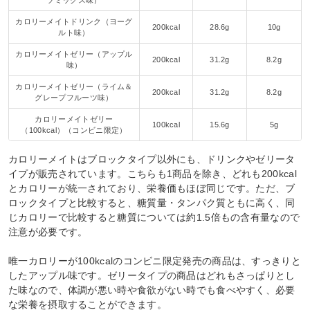
カロリーメイトドリンク（ヨーグ
200kcal
28.6g
10g
ルト味）
カロリーメイトゼリー（アップル
200kcal
31.2g
8.2g
味）
カロリーメイトゼリー（ライム＆
200kcal
31.2g
8.2g
グレープフルーツ味）
カロリーメイトゼリー
100kcal
15.6g
5g
（100kcal）（コンビニ限定）
カロリーメイトはブロックタイプ以外にも、ドリンクやゼリータ
イプが販売されています。こちらも1商品を除き、どれも200kcal
とカロリーが統一されており、栄養価もほぼ同じです。ただ、ブ
ロックタイプと比較すると、糖質量・タンパク質ともに高く、同
じカロリーで比較すると糖質については約1.5倍もの含有量なので
注意が必要です。
唯一カロリーが100kcalのコンビニ限定発売の商品は、すっきりと
したアップル味です。ゼリータイプの商品はどれもさっぱりとし
た味なので、体調が悪い時や食欲がない時でも食べやすく、必要
な栄養を摂取することができます。