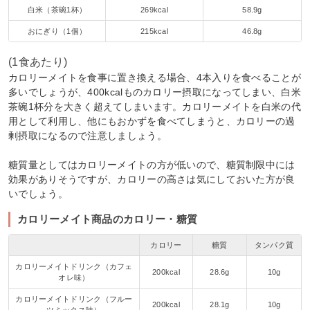
白米（茶碗1杯）
269kcal
58.9g
おにぎり（1個）
215kcal
46.8g
(1食あたり)
カロリーメイトを食事に置き換える場合、4本入りを食べることが
多いでしょうが、400kcalものカロリー摂取になってしまい、白米
茶碗1杯分を大きく超えてしまいます。カロリーメイトを白米の代
用として利用し、他にもおかずを食べてしまうと、カロリーの過
剰摂取になるので注意しましょう。
糖質量としてはカロリーメイトの方が低いので、糖質制限中には
効果がありそうですが、カロリーの高さは気にしておいた方が良
いでしょう。
カロリーメイト商品のカロリー・糖質
カロリー
糖質
タンパク質
カロリーメイトドリンク（カフェ
200kcal
28.6g
10g
オレ味）
カロリーメイトドリンク（フルー
200kcal
28.1g
10g
ツミックス味）