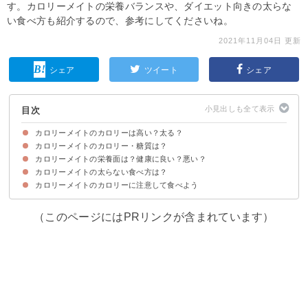
す。カロリーメイトの栄養バランスや、ダイエット向きの太らな
い食べ方も紹介するので、参考にしてくださいね。
2021年11月04日 更新
シェア
ツイート
シェア
目次
カロリーメイトのカロリーは高い？太る？
カロリーメイトのカロリー・糖質は？
カロリーメイトの栄養面は？健康に良い？悪い？
カロリーメイト1本【味別】のカロリー・糖質
カロリーメイトのカロリー・糖質をご飯類と比較
カロリーメイト商品のカロリー・糖質
カロリーメイトの太らない食べ方は？
栄養バランスが良く健康的
カロリーメイトのカロリーに注意して食べよう
①朝食か昼食と置き換える
②おやつは2本までで食べ過ぎない
③食べる時に炭酸水を一緒に飲む
④よく噛んで食べる
（このページにはPRリンクが含まれています）