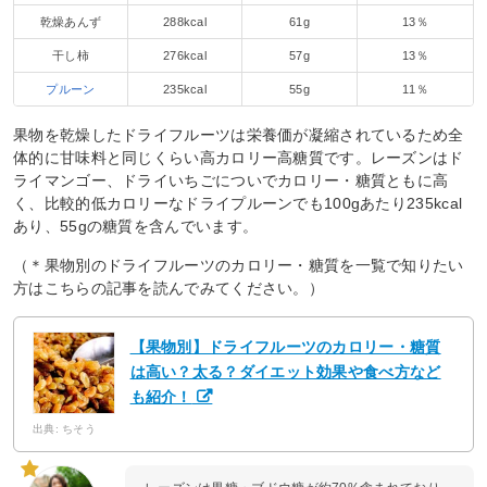
乾燥あんず
288kcal
61g
13％
干し柿
276kcal
57g
13％
プルーン
235kcal
55g
11％
果物を乾燥したドライフルーツは栄養価が凝縮されているため全
体的に甘味料と同じくらい高カロリー高糖質です。レーズンはド
ライマンゴー、ドライいちごについでカロリー・糖質ともに高
く、比較的低カロリーなドライプルーンでも100gあたり235kcal
あり、55gの糖質を含んでいます。
（＊果物別のドライフルーツのカロリー・糖質を一覧で知りたい
方はこちらの記事を読んでみてください。）
【果物別】ドライフルーツのカロリー・糖質
は高い？太る？ダイエット効果や食べ方など
も紹介！
出典: ちそう