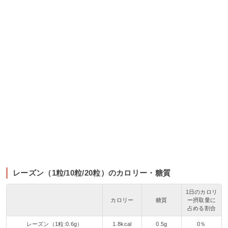
レーズン（1粒/10粒/20粒）のカロリー・糖質
1日のカロリ
カロリー
糖質
ー摂取量に
占める割合
レーズン（1粒:0.6g）
1.8kcal
0.5g
0％