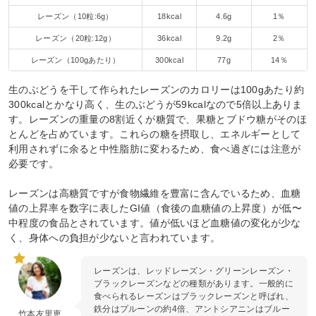
レーズン（10粒:6g）
18kcal
4.6g
1％
レーズン（20粒:12g）
36kcal
9.2g
2％
レーズン（100gあたり）
300kcal
77g
14％
生のぶどうを干して作られたレーズンのカロリーは100gあたり約
300kcalとかなり高く、生のぶどうが59kcalなので5倍以上ありま
す。レーズンの重量の8割近くが糖質で、果糖とブドウ糖がそのほ
とんどを占めています。これらの糖を摂取し、エネルギーとして
利用されずに余ると中性脂肪に変わるため、食べ過ぎには注意が
必要です。
レーズンは高糖質ですが食物繊維を豊富に含んでいるため、血糖
値の上昇率を数字に表したGI値（食後の血糖値の上昇度）が低〜
中程度の食品とされています。値が低いほど血糖値の変化が少な
く、身体への負担が少ないと言われています。
レーズンは、レッドレーズン・グリーンレーズン・
ブラックレーズンなどの種類があります。一般的に
食べられるレーズンはブラックレーズンと呼ばれ、
鉄分はプルーンの約4倍、アントシアニンはブルー
竹本友里恵