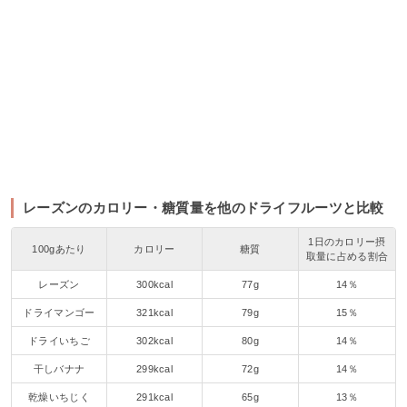
レーズンのカロリー・糖質量を他のドライフルーツと比較
1日のカロリー摂
100gあたり
カロリー
糖質
取量に占める割合
レーズン
300kcal
77g
14％
ドライマンゴー
321kcal
79g
15％
ドライいちご
302kcal
80g
14％
干しバナナ
299kcal
72g
14％
乾燥いちじく
291kcal
65g
13％