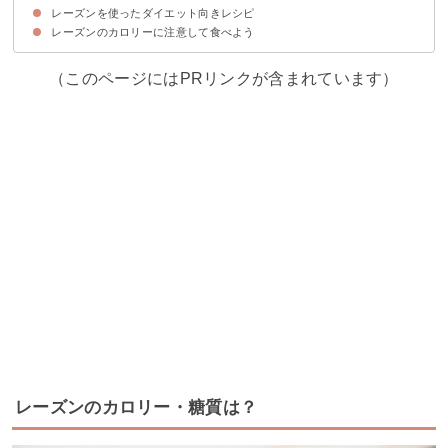
レーズンを使ったダイエット向きレシピ
①夜に食べない
②食べ過ぎない
レーズンの1日の摂取量の目安
レーズンのカロリーに注意して食べよう
①りんご酢レーズン
②おからレーズンクッキー
③ココナッツミルク酒粕レーズン
④シナモンレーズングラノーラ
⑤全粒粉とおからのビスコッティ
（このページにはPRリンクが含まれています）
レーズンのカロリー・糖質は？