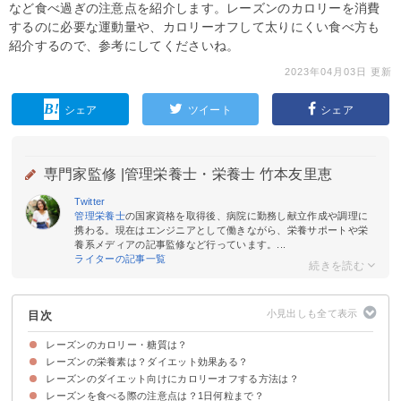
など食べ過ぎの注意点を紹介します。レーズンのカロリーを消費
するのに必要な運動量や、カロリーオフして太りにくい食べ方も
紹介するので、参考にしてくださいね。
2023年04月03日 更新
シェア
ツイート
シェア
専門家監修 |
管理栄養士・栄養士 竹本友里恵
Twitter
管理栄養士
の国家資格を取得後、病院に勤務し献立作成や調理に
携わる。現在はエンジニアとして働きながら、栄養サポートや栄
養系メディアの記事監修など行っています。...
ライターの記事一覧
目次
レーズンのカロリー・糖質は？
レーズンの栄養素は？ダイエット効果ある？
レーズン（1粒/10粒/20粒）のカロリー・糖質
レーズンのカロリー・糖質量を他のドライフルーツと比較
レーズン(20粒)のカロリーを消費するのに必要な運動量
レーズンのダイエット向けにカロリーオフする方法は？
①食物繊維
②カリウム
③カルシウム
④ポリフェノール
レーズンを食べる際の注意点は？1日何粒まで？
砂糖漬けしてないレーズンを選ぶ