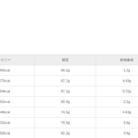
カロリー
糖質
食物繊維
90kcal
88.2g
1.2g
77kcal
67.7g
4.43g
54kcal
87.1g
0.72g
51kcal
85.3g
2.2g
48kcal
74.5g
4.63g
31kcal
78.5g
3.6g
52kcal
82.2g
3.9g