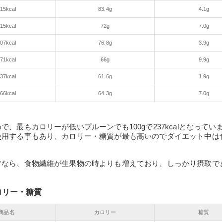
15kcal
83.4g
4.1g
15kcal
72g
7.0g
07kcal
76.8g
3.9g
71kcal
66g
9.9g
37kcal
61.6g
1.9g
66kcal
64.3g
7.0g
、最もカロリーが低いプルーンでも100gで237kcalとなってい
使用する事もあり、カロリー・糖質が最も高いのでダイエット中は
ツなら、食物繊維が生果物の時よりも増えており、しっかり摂取で
ロリー・糖質
商品名
カロリー
糖質