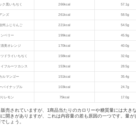
ック黒いちぢく
266kcal
57.1g
アンズ
261kcal
58.5g
信州ふじりんご
221kcal
54.5g
ランベリー
199kcal
45.9g
材清美オレンジ
170kcal
40.0g
ーツドライいちぢく
158kcal
32.6g
ライフルーツカシス
153kcal
28.5g
カルマンゴー
151kcal
35.4g
ーパイナップル
103kcal
24.7g
切りレモン
75kcal
17.0g
ら販売されていますが、1商品当たりのカロリーや糖質量には大き
値に開きがありますが、これは内容量の差も原因の一つです。量が
要でしょう。