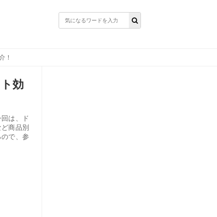
介！
ット効
今回は、ド
など商品別
るので、参