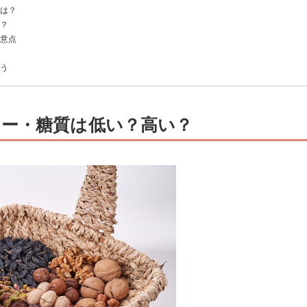
とは？
は？
注意点
を選ぶ
選ぶ
に食べる
よう
ー・糖質は低い？高い？