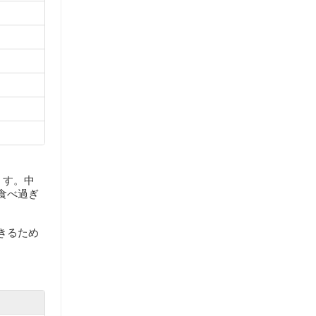
ます。中
食べ過ぎ
きるため