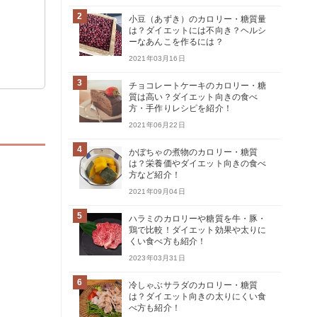
2
小豆（あずき）のカロリー・糖質量
は？ダイエットには不向き？ヘルシ
ーなあんこを作るには？
2021年03月16日
3
チョコレートケーキのカロリー・糖
質は高い？ダイエット向きの食べ
方・手作りレシピを紹介！
2021年06月22日
4
かぼちゃの煮物のカロリー・糖質
は？栄養価やダイエット向きの食べ
方など紹介！
2021年09月04日
5
ハラミのカロリーや糖質を牛・豚・
鶏で比較！ダイエット効果や太りに
くい食べ方も紹介！
2023年03月31日
6
冷しゃぶサラダのカロリー・糖質
は？ダイエット向きの太りにくい食
べ方も紹介！