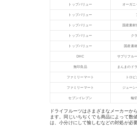
トップバリュー
オーガニ
トップバリュー
トップバリュー
国産素材
トップバリュー
ク
トップバリュー
国産素
DHC
サプリフル
無印良品
まんまのド
ファミリーマート
トロピ
ファミリーマート
ジューシ
セブンイレブン
輪
ドライフルーツはさまざまなメーカーか
ます。同じいちぢくでも商品によって数
は、小分けにして愉しむなどの対処が必