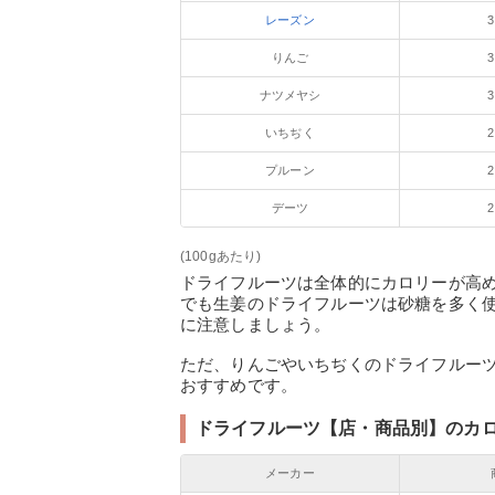
レーズン
3
りんご
3
ナツメヤシ
3
いちぢく
2
プルーン
2
デーツ
2
(100gあたり)
ドライフルーツは全体的にカロリーが高めで
でも生姜のドライフルーツは砂糖を多く
に注意しましょう。
ただ、りんごやいちぢくのドライフルー
おすすめです。
ドライフルーツ【店・商品別】のカ
メーカー