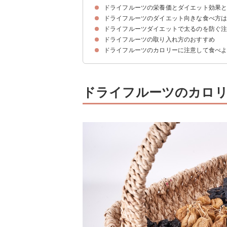
ドライフルーツの栄養価とダイエット効果
ドライフルーツ【果物別】のカロリー・糖質
ドライフルーツ【店・商品別】のカロリー・糖質
ドライフルーツのダイエット向きな食べ方
①食物繊維｜便秘解消・腹持ちをよくする
②果糖（スクロース）｜血糖値が上がりにくい
③カリウム｜体のむくみを改善する
ドライフルーツダイエットで太るのを防ぐ
①チョコ・砂糖付きより無添加のドライフルーツ
②カロリー・糖質が低い果物のドライフルーツを
③一度に多くのカロリーを摂取しないよう小分け
ドライフルーツの取り入れ方のおすすめ
①食べ過ぎない
②夜に食べない
ドライフルーツのカロリーに注意して食べ
①ドライフルーツパウンドケーキ
②フルーツティー
③ドライフルーツのスムージー
④ドライフルーツとクリームチーズのおつまみ
ドライフルーツのカロリ