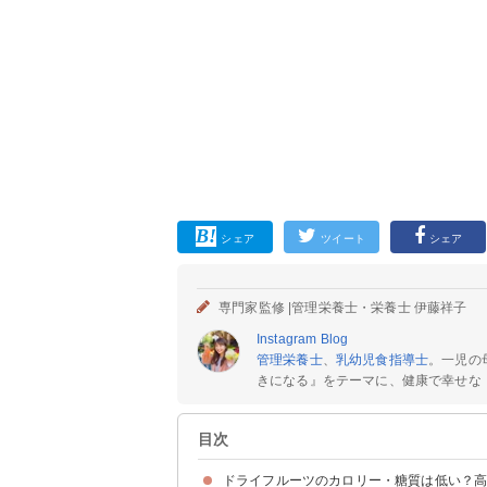
シェア
ツイート
シェア
専門家監修 |
管理栄養士・栄養士 伊藤祥子
Instagram
Blog
管理栄養士
、
乳幼児食指導士
。一児の
きになる』をテーマに、健康で幸せな「
目次
ドライフルーツのカロリー・糖質は低い？