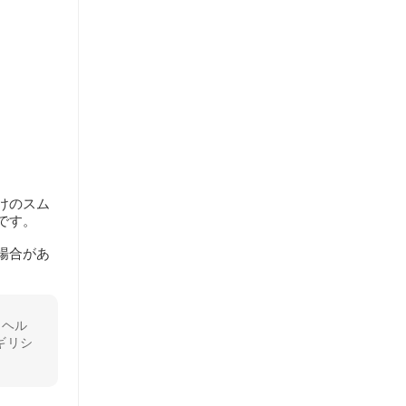
けのスム
です。
場合があ
りヘル
ギリシ