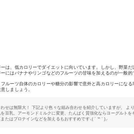
ジーは、低カロリーでダイエットに向いています。しかし、野菜だ
ジーにはバナナやリンゴなどのフルーツの甘味を加えるのが一般的
、フルーツ自体のカロリーや糖分の影響で意外と高カロリーになる
注意しましょう。
わせは無限大！ 下記より色々な組み合わせを紹介していますが、 よ
乳を豆乳、アーモンドミルクに変更、たんぱく質強化ならヨーグルトを
たはプロテインなどを加えるもおすすめです⸜( ´ ꒳ ` )⸝