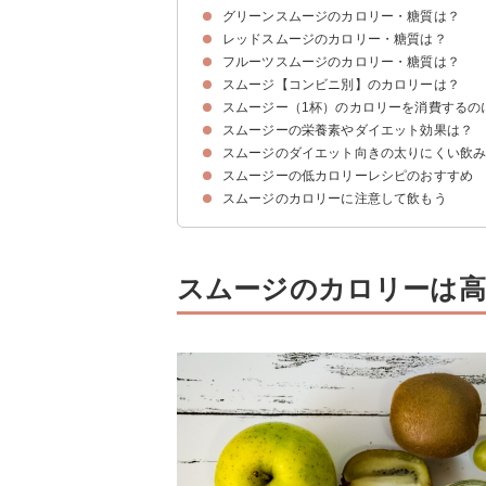
グリーンスムージのカロリー・糖質は？
スムージーの材料によって大きく変わる
レッドスムージのカロリー・糖質は？
①アボガドスムージー（約192kcal/200ml）
②キウイスムージー（124kcal/200ml）
③小松菜とバナナスムージー（108kcal/200ml）
フルーツスムージのカロリー・糖質は？
①いちごスムージー（114kcal/200ml）
②スイカスムージー（90kcal/200ml）
③トマトスムージー（83kcal/200ml）
スムージ【コンビニ別】のカロリーは？
①バナナスムージー（140kcal/200ml）
②リンゴスムージー（約124kcal/200ml）
③ブルーベリースムージー（122kcal/200ml）
スムージー（1杯）のカロリーを消費するの
スムージーの栄養素やダイエット効果は？
スムージのダイエット向きの太りにくい飲
①食物繊維
②カリウム
スムージーの低カロリーレシピのおすすめ
①1食分をスムージーに置き換える
②シナモンを入れる
③でんぷん質を加えない
スムージのカロリーに注意して飲もう
①小松菜スムージー
②アーモンドミルクスムージー
③いちごとバナナの二層スムージー
スムージのカロリーは高