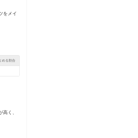
ツをメイ
占める割合
が高く、