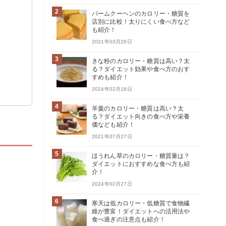
2
バームクーヘンのカロリー・糖質を
店別に比較！太りにくい食べ方など
も紹介！
2021年03月29日
3
きな粉のカロリー・糖質は高い？太
る？ダイエット効果や食べ方のおす
すめも紹介！
2024年02月18日
4
羊羹のカロリー・糖質は高い？太
る？ダイエット向きの食べ方や栄養
価なども紹介！
2021年07月27日
5
ほうれん草のカロリー・糖質量は？
ダイエットにおすすめな食べ方も紹
介！
2024年02月27日
6
寒天は低カロリー・低糖質で食物繊
維が豊富！ダイエットへの活用法や
食べ過ぎの注意点も紹介！