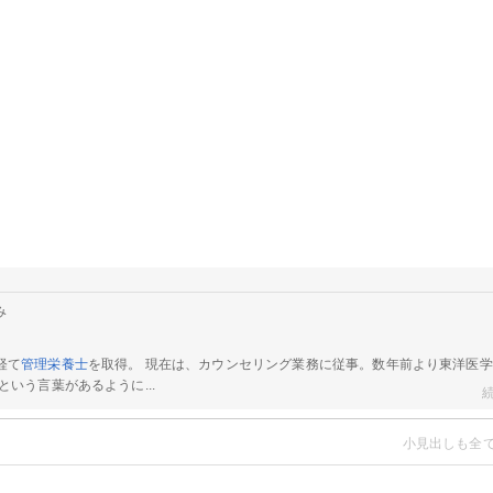
み
経て
管理栄養士
を取得。 現在は、カウンセリング業務に従事。数年前より東洋医
いう言葉があるように...