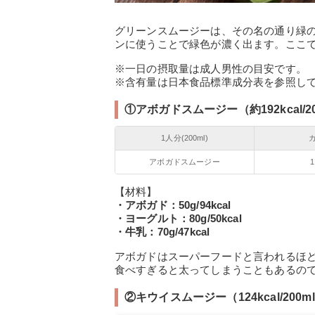
グリーンスムージーは、その名の通り緑
ンに使うことで緑色が濃く出ます。ここ
※一日の摂取量は成人男性の目安です。
※含有量は日本食品標準成分表を参照して
①アボガドスムージー（約192kcal/20
1人分(200ml)
アボガドスムージー
1
【材料】
・アボガド：50g/94kcal
・ヨーグルト：80g/50kcal
・牛乳：70g/47kcal
アボガドはスーパーフードと言われるほ
食べすぎると太ってしまうこともあるの
②キウイスムージー（124kcal/200m