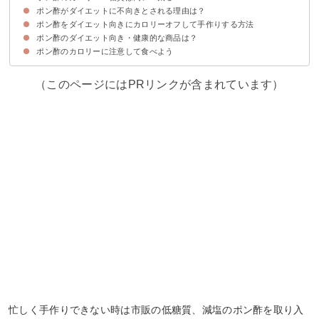
ポン酢がダイエットに不向きとされる理由は？
ポン酢のカロリー・糖質を醤油など調味料と比較
ポン酢を使った料理のカロリー・糖質
ポン酢をダイエット向きにカロリーオフして手作りする方法
塩分によるむくみ
砂糖が多く含まれる
食欲を増進する
ポン酢のダイエット向き・健康的な商品は？
材料
手作りの手順・方法
ポン酢のカロリーに注意して食べよう
①糖質制限 ぽん酢 糖質約56％カット（360ml）
②ミツカン 減塩だしぽん酢 360ml
（このページにはPRリンクが含まれています）
忙しく手作りできない時は市販の低糖質、減塩のポン酢を取り入