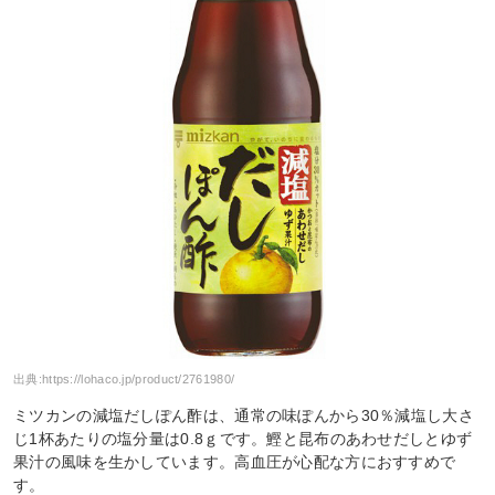
出典:
https://lohaco.jp/product/2761980/
ミツカンの減塩だしぽん酢は、通常の味ぽんから30％減塩し大さ
じ1杯あたりの塩分量は0.8ｇです。鰹と昆布のあわせだしとゆず
果汁の風味を生かしています。高血圧が心配な方におすすめで
す。