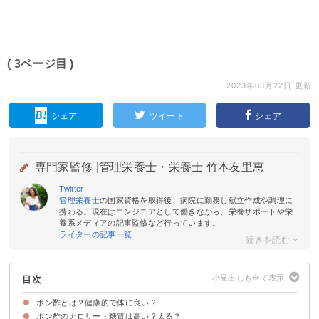
( 3ページ目 )
2023年03月22日 更新
シェア
ツイート
シェア
専門家監修 |
管理栄養士・栄養士 竹本友里恵
Twitter
管理栄養士
の国家資格を取得後、病院に勤務し献立作成や調理に
携わる。現在はエンジニアとして働きながら、栄養サポートや栄
養系メディアの記事監修など行っています。...
ライターの記事一覧
目次
ポン酢とは？健康的で体に良い？
ポン酢のカロリー・糖質は高い？太る？
ポン酢の原料はゆずなど柑橘類と醤油
ポン酢の栄養