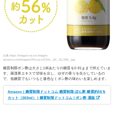
出典:
https://images-na.ssl-images-
amazon.com/images/I/61suzoJC0eL._AC_SL1280_.jpg
糖質制限ポン酢は大さじ1杯あたりの糖質を0.81ｇまで抑えていま
す。羅漢果エキスで甘味を出し、ゆずの香りを生かしているの
で、低糖質でもいつもと遜色なくポン酢の味わいを楽しめます。
Amazon | 糖質制限ドットコム 糖質制限 ぽん酢 糖質約56％
カット（360ml） | 糖質制限ドットコム | ポン酢 通販