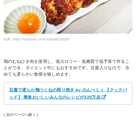
出典:
https://cookpad.com/recipe/6128026
鶏のむねひき肉を使用し、低カロリー・低糖質で低予算で作るこ
とができ、ダイエット中にもおすすめです。豆腐入りなので、冷
めても柔らかい食感を愉しめます。
豆腐で柔らか鶏つくねの照り焼き by のんべミィ 【クックパ
ッド】 簡単おいしいみんなのレシピが329万品
( 次のページへ続く )