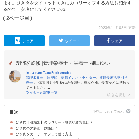
ます。ひき肉をダイエット向きにカロリーオフする方法も紹介す
るので、参考にしてくださいね。
( 2ページ目 )
2023年11月08日 更新
シェア
ツイート
シェア
専門家監修 |
管理栄養士・栄養士 柳田ゆい
Instagram
FaceBook
Ameba
管理栄養士
、
調理師
、
薬膳インストラクター
、
薬膳食療法専門指
導士
。 保育園や小学校の給食調理、献立作成、食育などに携わっ
てきました。...
ライターの記事一覧
目次
ひき肉【種類別】のカロリー・糖質や脂質量は？
ひき肉の栄養価・効能は？
①豚ひき肉
②牛ひき肉
③合挽き肉
④鶏ひき肉
ひき肉をカロリーオフして使う方法
①タンパク質
②ビタミンB1
③ビタミンB6