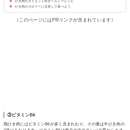
ひき肉のダイエット向きヘルシーレシピ
①調理前に熱湯をかける
②赤身ひき肉を使う
ひき肉のカロリーに注意して食べよう
①麻婆豆腐
②つくね焼き
③豆腐とひき肉の五目巾着煮
（このページにはPRリンクが含まれています）
③ビタミンB6
鶏ひき肉にはビタミンB6が多く含まれおり、その量は牛ひき肉の
2倍にもなります。ビタミンB6は食品の中のタンパク質からエネ