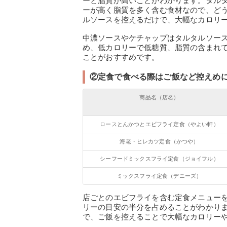
ーと脂質が高いことがわかります。タル
ーが高く脂質を多く含む食材なので、ど
ルソースを控えるだけで、大幅なカロリ
中濃ソースやケチャップはタルタルソー
め、低カロリーで低糖質、脂質の含まれ
ことがおすすめです。
②定食で食べる際はご飯など控えめ
商品名（店名）
ロースとんかつとエビフライ定食（やよい軒）
海老・ヒレカツ定食（かつや）
シーフードミックスフライ定食（ジョイフル）
ミックスフライ定食（デニーズ）
店ごとのエビフライを含む定食メニューを比
リーの目安の半分を占めることがわかり
で、ご飯を控えることで大幅なカロリー