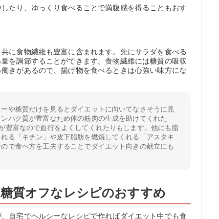
やしたり、ゆっくり食べることで満腹感を得ることもおす
と共に食物繊維も豊富に含まれます。先にサラダを食べる
る量を調節することができます。食物繊維には糖質の吸収
る働きがあるので、揚げ物を食べるときは心強い味方にな
リーや糖質だけを見るとダイエットに向いてなさそうに見
タンパク質が豊富なため体の筋肉の生成を助けてくれた
」が豊富なので血行をよくしてくれたりもします。他にも脂
くれる「キチン」や皮下脂肪を燃焼してくれる「アスタキ
なので食べ方を工夫することでダイエット向きの献立にも
・糖質オフなレシピのおすすめ
が、自宅でヘルシーなレシピで作ればダイエット中でも食