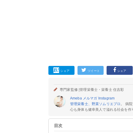
シェア
ツイート
シェア
専門家監修 |
管理栄養士・栄養士 住吉彩
Ameba
メルマガ
Instagram
管理栄養士、野菜ソムリエプロ
。 病
心も身体も健幸美人で溢れる社会を作りた
目次