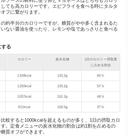
タルソースの材料に使う卵とマヨネーズはどちらもカロリ
うしても高カロリーです。エビフライを食べる時にタルタ
ーオフに繋がります。
スの約半分のカロリーですが、糖質がやや多く含まれるた
ていない醤油を使ったり、レモンや塩であっさりと食べる
にする
カロリー
炭水化物
1日のカロリー摂取量
に占める割合
1328kcal
132.2g
60％
1250kcal
135.2g
57％
1057kcal
110.2g
48％
821kcal
100.5g
37％
較すると1000kcalを超えるものが多く、1日の摂取カロ
ます。定食メニューの炭水化物の割合は約1割を占めるの
や糖質オフができます。