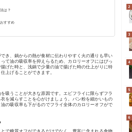
2
方法は？
較
・糖質
のおすすめ
3
ができ、鍋からの熱が食材に伝わりやすく火の通りも早い
よって油の吸収率を抑えらるため、カロリーオフにはぴっ
4
で揚げた時と、浅鍋で少量の油で揚げた時の仕上がりに特
く仕上げることができます。
5
油を吸うことが大きな原因です。エビフライに限らずフラ
る衣を減らすことを心がけましょう。パン粉を細かいもの
く油の吸収率も下がるのでフライ全体のカロリーオフがで
6
る
ことで糖質オフができるだけでなく、豊富に含まれる食物