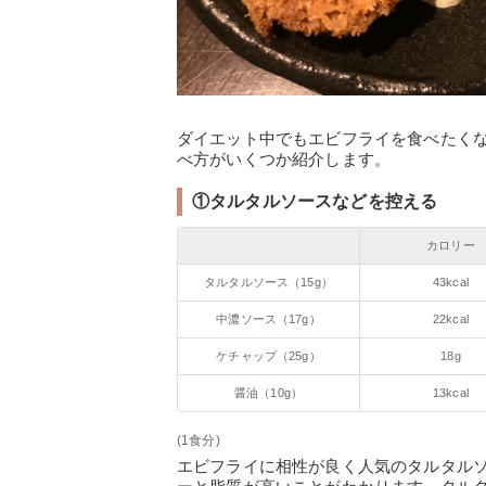
ダイエット中でもエビフライを食べたく
べ方がいくつか紹介します。
①タルタルソースなどを控える
カロリー
タルタルソース（15g）
43kcal
中濃ソース（17g）
22kcal
ケチャップ（25g）
18g
醤油（10g）
13kcal
(1食分)
エビフライに相性が良く人気のタルタル