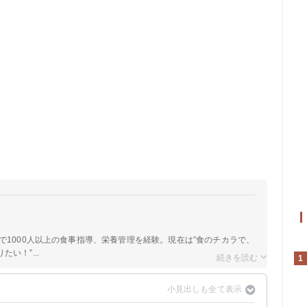
院で1000人以上の食事指導、栄養管理を経験。現在は”食のチカラで、
い！”...
1