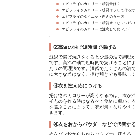
エビフライのカロリー・糖質量は？
エビフライをカロリー・糖質オフして作る
エビフライ（1本・1人前）のカロリー・糖質
エビフライのカロリー・糖質量を他の揚げ物と比
エビフライ（1本）の【店・商品】別のカロリー
エビフライのダイエット向きの食べ方
①揚げずにオーブンで作る
②高温の油で短時間で揚げる
③衣を控えめにつける
④衣をおからパウダーなどで代替する
エビフライのカロリー・糖質オフなレシピ
①タルタルソースなどを控える
②定食で食べる際はご飯など控えめにする
③海草やサラダと食べる
エビフライのカロリーに注意して食べよう
揚げないエビフライ
オーブントースターを使ったエビフライ
桜海老を使ったエビフライ
②高温の油で短時間で揚げる
浅鍋で揚げ焼きをすると少量の油で調理
です。高温の油で短時間で揚げることに
たりの調理法です。深鍋でたくさんの油
に大きな差はなく、揚げ焼きでも美味し
③衣を控えめにつける
揚げ物のカロリーが高くなるのは、衣が
イものを作る時はなるべく食材に纏わせ
を選ぶことによって、衣が薄くなりやす
きます。
④衣をおからパウダーなどで代替す
衣をパン粉からおからパウダーに変える