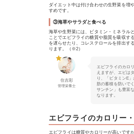
ダイエット中は付け合わせの生野菜を増
すめです。
③海草やサラダと食べる
海草や生野菜には、ビタミン・ミネラル
ことでエビフライの糖質や脂質を吸収す
を遅らせたり、コレステロールを排出す
ります。（※2）
エビフライのカロ
えますが、エビは
り、「ビタミンE
住吉彩
肪の蓄積を防いで
管理栄養士
サンチン」も豊富
なります。
エビフライのカロリー
エビフライは糖質やカロリーが高いです