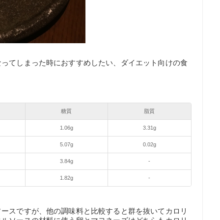
なってしまった時におすすめしたい、ダイエット向けの食
糖質
脂質
1.06g
3.31g
5.07g
0.02g
3.84g
-
1.82g
-
ソースですが、他の調味料と比較すると群を抜いてカロリ