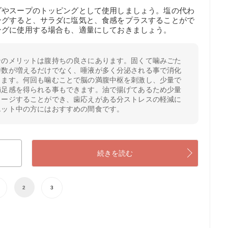
ダやスープのトッピングとして使用しましょう。塩の代わ
ングすると、サラダに塩気と、食感をプラスすることがで
ングに使用する場合も、適量にしておきましょう。
ンのメリットは腹持ちの良さにあります。固くて噛みごた
嚼数が増えるだけでなく、唾液が多く分泌される事で消化
ります。何回も噛むことで脳の満腹中枢を刺激し、少量で
満足感を得られる事もできます。油で揚げてあるため少量
ャージすることができ、歯応えがある分ストレスの軽減に
エット中の方にはおすすめの間食です。
続きを読む
2
3