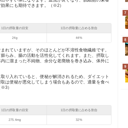
効果にも期待できます。（※2）
7
1日の摂取量の目安
1日の摂取量に占める割合
24g
44%
8
含まれていますが、そのほとんどが不溶性食物繊維です。
て膨らみ、腸の活動を活性化してくれます。また、摂取し
体内に溜まった不純物、余分な老廃物を巻き込み、体外に
9
に取り入れていると、便秘が解消されるため、ダイエット
摂取は便秘が悪化してしまう場合もあるので、適量を食べ
※3）
1日の摂取量の目安
1日の摂取量に占める割合
275.4mg
32%