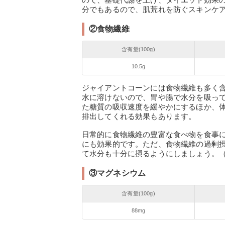
分でもあるので、肌荒れを防ぐスキンケア
②食物繊維
含有量(100g)
10.5g
ジャイアントコーンには食物繊維も多く
水に溶けないので、胃や腸で水分を吸っ
た糖質の吸収速度を緩やかにするほか、
排出してくれる効果もあります。
日常的に食物繊維の豊富な食べ物を食事
にも効果的です。ただ、食物繊維の過剰
て水分も十分に摂るようにしましょう。（
③マグネシウム
含有量(100g)
88mg