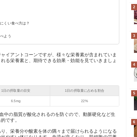
2
糖質
ッツ類と比較
必要な運動量
りにくい食べ方は？
？
3
食べよう
ジャイアントコーンですが、様々な栄養素が含まれていま
まれる栄養素と、期待できる効果・効能を見ていきましょ
4
1日の摂取量の目安
1日の摂取量に占める割合
5
6.5mg
22%
、血中の脂質が酸化されるのを防ぐので、動脈硬化など生
果的です。
6
あり、栄養分や酸素を体の隅々まで届けられるようになる
の出やすい体になります。血流が良くなり、肌細胞の栄養