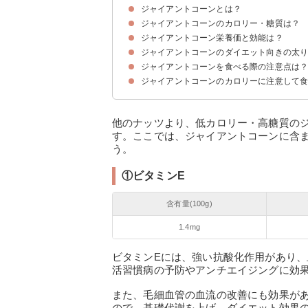
ジャイアントコーンとは？
ジャイアントコーンのカロリー・糖質は？
南米で栽培される食物
ジャイアントコーン栄養価と効能は？
ジャイアントコーン（100g/1粒）のカロリー・
ジャイアントコーンのカロリー・糖質量を他のナ
ジャイアントコーン（100g）のカロリー消費に
ジャイアントコーンのダイエット向きの太
①ビタミンE
②食物繊維
③マグネシウム
ジャイアントコーンを食べる際の注意点は
①夜に食べない
②よく噛んで食べる
③トッピングに使用する
ジャイアントコーンのカロリーに注意して
①塩分の取りすぎ
②食べ過ぎると太る
他のナッツより、低カロリー・高糖質の
す。ここでは、ジャイアントコーンに含
う。
①ビタミンE
含有量(100g)
1.4mg
ビタミンEには、強い抗酸化作用があり
活習慣病の予防やアンチエイジングに効
また、毛細血管の血流の改善にも効果が
ので、基礎代謝を上げ、ダイエット効果