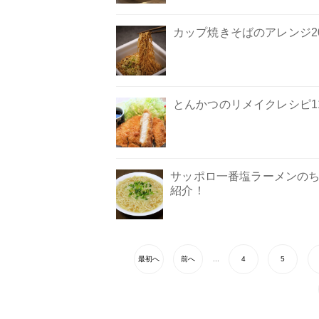
カップ焼きそばのアレンジ
とんかつのリメイクレシピ1
サッポロ一番塩ラーメンのち
紹介！
最初へ
前へ
...
4
5