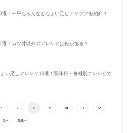
20選！一平ちゃんなどちょい足しアイデアを紹介！
1選！カツ丼以外のアレンジは何がある？
ょい足しアレンジ10選！調味料・食材別にレシピで
6
7
8
9
10
11
12
次へ
最後へ